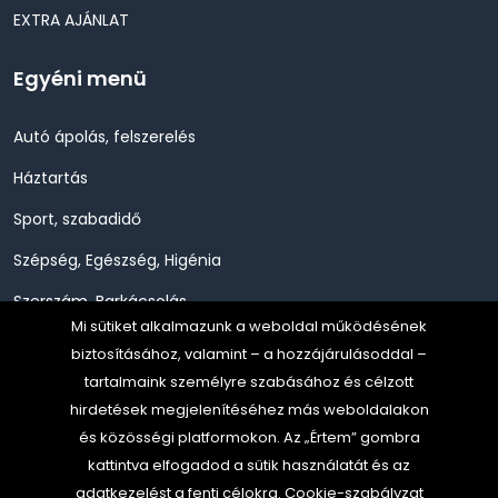
EXTRA AJÁNLAT
Egyéni menü
Autó ápolás, felszerelés
Háztartás
Sport, szabadidő
Szépség, Egészség, Higénia
Szerszám, Barkácsolás
Mi sütiket alkalmazunk a weboldal működésének
Telefon, Okos eszköz, GPS
biztosításához, valamint – a hozzájárulásoddal –
tartalmaink személyre szabásához és célzott
TV, Szórakoztató elekt, HiFi
hirdetések megjelenítéséhez más weboldalakon
és közösségi platformokon. Az „Értem” gombra
kattintva elfogadod a sütik használatát és az
adatkezelést a fenti célokra.
Cookie-szabályzat