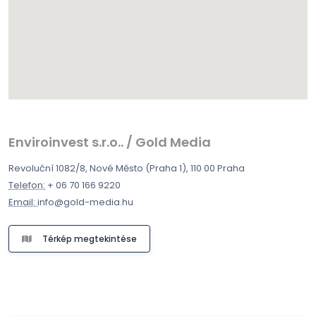
Enviroinvest s.r.o.. / Gold Media
Revoluční 1082/8, Nové Město (Praha 1), 110 00 Praha
Telefon:
+ 06 70 166 9220
Email:
info@gold-media.hu
Térkép megtekintése