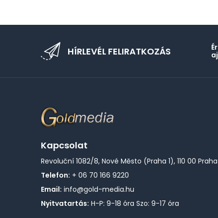
É
HÍRLEVÉL FELIRATKOZÁS
a
Kapcsolat
Revoluční 1082/8, Nové Město (Praha 1), 110 00 Praha
Telefon:
+ 06 70 166 9220
Email:
info@gold-media.hu
Nyitvatartás:
H-P: 9-18 óra Szo: 9-17 óra