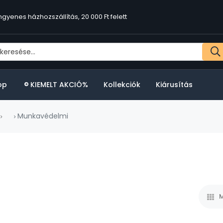
ngyenes házhozszállítás, 20 000 Ft felett
op
KIEMELT AKCIÓ%
Kollekciók
Kiárusítás
Munkavédelmi
M