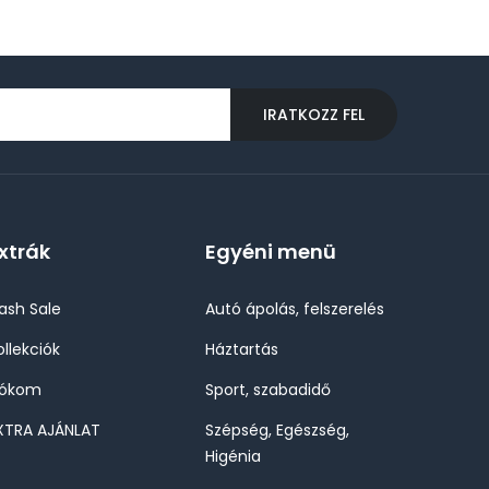
IRATKOZZ FEL
xtrák
Egyéni menü
lash Sale
Autó ápolás, felszerelés
ollekciók
Háztartás
iókom
Sport, szabadidő
XTRA AJÁNLAT
Szépség, Egészség,
Higénia