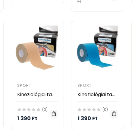
Ft
SPORT
SPORT
Kineziológiai tapasz, bézs, 5 cm x 5 m
Kineziológiai tapasz, világoskék, 5 cm x 5 m
(0)
(0)
1 390 Ft
1 390 Ft