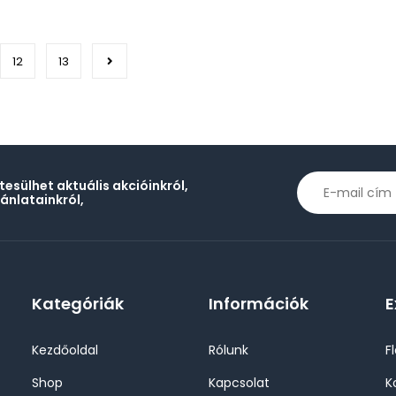
12
13
rtesülhet aktuális akcióinkról,
jánlatainkról,
Kategóriák
Információk
E
Kezdőoldal
Rólunk
F
Shop
Kapcsolat
K