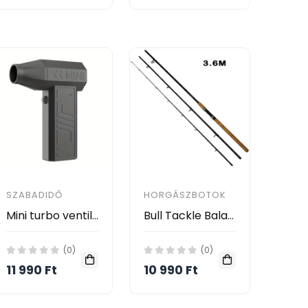
SZABADIDŐ
HORGÁSZBOTOK
Mini turbo ventilátor
Bull Tackle Balaton Lake Feeder 3.6M
(0)
(0)
11 990 Ft
10 990 Ft