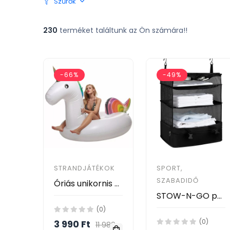
Szűrők
230
terméket találtunk az Ön számára!!
-66%
-49%
STRANDJÁTÉKOK
SPORT,
SZABADIDŐ
Óriás unikornis úszógumi matrac
STOW-N-GO poggyászrendszerező bőrönd, hordozható függő polcok utazáshoz
(0)
(0)
3 990 Ft
11 989