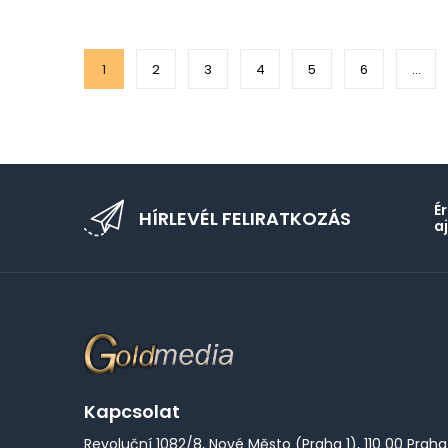
1
2
3
4
5
6
...
É
HÍRLEVÉL FELIRATKOZÁS
a
Kapcsolat
Revoluční 1082/8, Nové Město (Praha 1), 110 00 Praha