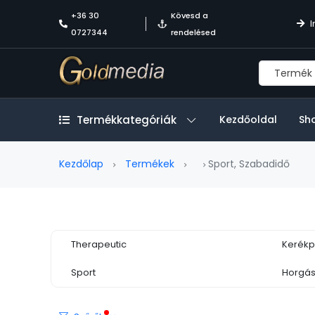
+36 30
Kövesd a
I
0727344
rendelésed
Termékkategóriák
Kezdőoldal
Sh
Kezdőlap
Termékek
Sport, Szabadidő
Therapeutic
Kerékp
Sport
Horgás