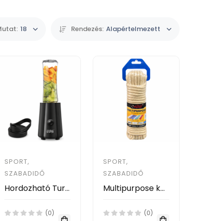
utat:
18
Rendezés:
Alapértelmezett
SPORT,
SPORT,
SZABADIDŐ
SZABADIDŐ
Hordozható Turmixgép (600 ml) – Winning Star ST-5921
Multipurpose kötél – PET szálas, univerzális felhasználásra- 10 méter
(0)
(0)