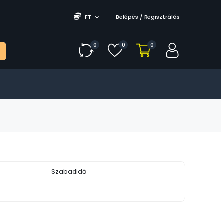
FT
Belépés / Regisztrálás
0
0
0
Szabadidő