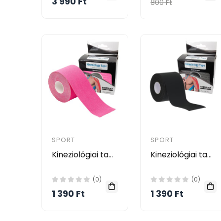
3 990 Ft
800 Ft
SPORT
SPORT
Kineziológiai tapasz, pink, 5 cm x 5 m
Kineziológiai tapasz, Fekete, 5 cm x 5 m
(0)
(0)
1 390 Ft
1 390 Ft