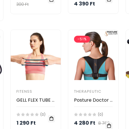
4 390 Ft
300 Ft
-51%
FITENSS
THERAPEUTIC
GELL FLEX TUBE a felsőtest edzéséhez.
Posture Doctor - Testtartás javító
(0)
(0)
1 290 Ft
4 280 Ft
8 760