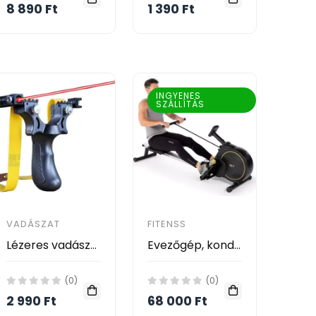
8 890 Ft
1 390 Ft
INGYENES
SZÁLLÍTÁS
VADÁSZAT
FITENSS
Lézeres vadászcsúzli KE24-157
Evezőgép, kondigép, edzőkészlet, 16 program LCD kijelző
(0)
(0)
2 990 Ft
68 000 Ft