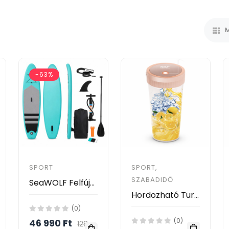
M
-63%
SPORT
SPORT,
SZABADIDŐ
SeaWOLF Felfújható Állószörf (SUP) 320 cm – Komplett Szett Kezdőknek és Haladóknak
Hordozható Turmixgép – 80W / 300 ml - RAF R.2829P
(0)
(0)
46 990 Ft
128