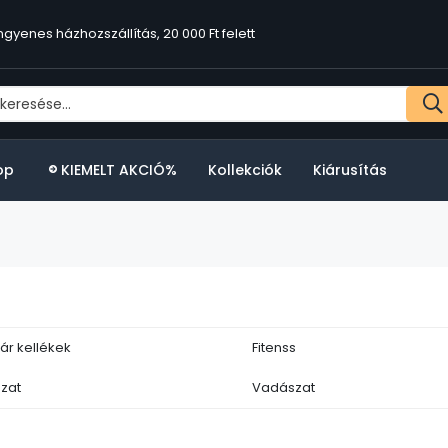
ngyenes házhozszállítás, 20 000 Ft felett
op
KIEMELT AKCIÓ%
Kollekciók
Kiárusítás
ár kellékek
Fitenss
zat
Vadászat