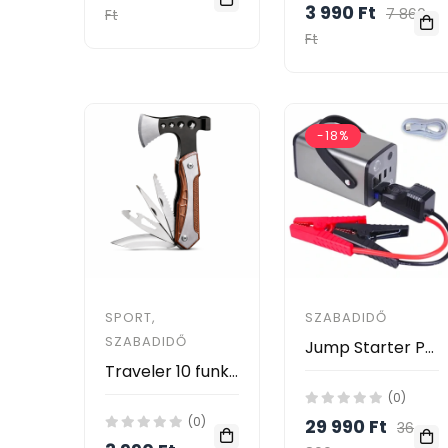
3 990 Ft
7 860
Ft
Ft
-18%
SPORT,
SZABADIDŐ
SZABADIDŐ
Jump Starter Power Bank /800A, 69800 mAh, 3xUSB
Traveler 10 funkciós multifunkciós balta – rozsdamentes acél multitool
(0)
(0)
29 990 Ft
36