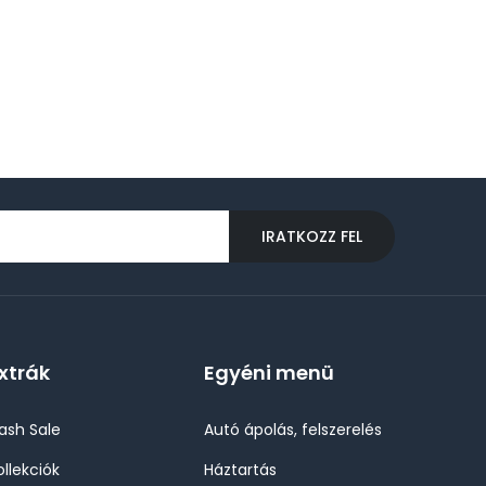
IRATKOZZ FEL
xtrák
Egyéni menü
lash Sale
Autó ápolás, felszerelés
ollekciók
Háztartás