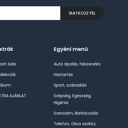
IRATKOZZ FEL
xtrák
Egyéni menü
lash Sale
Autó ápolás, felszerelés
ollekciók
Háztartás
iókom
Sport, szabadidő
XTRA AJÁNLAT
Szépség, Egészség,
Higénia
Szerszám, Barkácsolás
Telefon, Okos eszköz,