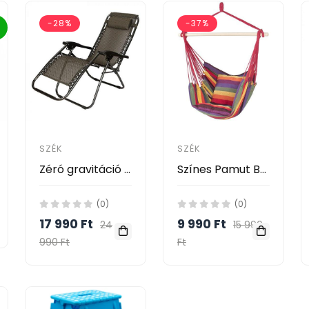
-28%
-37%
SZÉK
SZÉK
Zéró gravitáció kerti szék
Színes Pamut Brazil függőszék, függőfotel
(0)
(0)
17 990 Ft
9 990 Ft
24
15 990
990 Ft
Ft