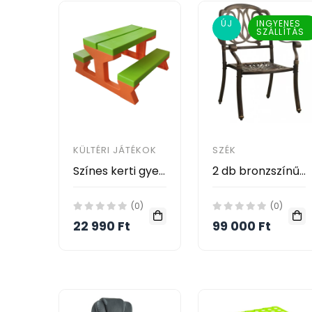
ÚJ
INGYENES
SZÁLLÍTÁS
KÜLTÉRI JÁTÉKOK
SZÉK
Színes kerti gyermekpad asztallal / műanyag piknik asztal gyermekeknek
2 db bronzszínű öntött alumínium kerti szék
(0)
(0)
22 990 Ft
99 000 Ft