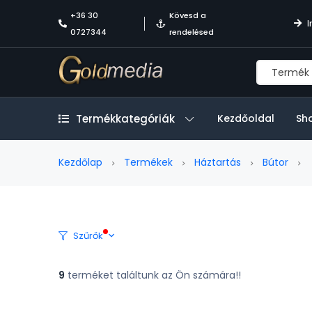
+36 30
Kövesd a
I
0727344
rendelésed
Termékkategóriák
Kezdőoldal
Sh
Kezdőlap
Termékek
Háztartás
Bútor
Szűrők
9
terméket találtunk az Ön számára!!