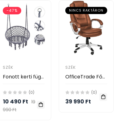
-47%
NINCS RAKTÁRON
SZÉK
SZÉK
Fonott kerti függőszék, függőfotel
OfficeTrade Főnöki szék
(0)
(0)
10 490 Ft
39 990 Ft
19
990 Ft