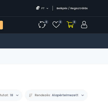
FT
Belépés / Regisztrálás
0
0
0
utat:
18
Rendezés:
Alapértelmezett