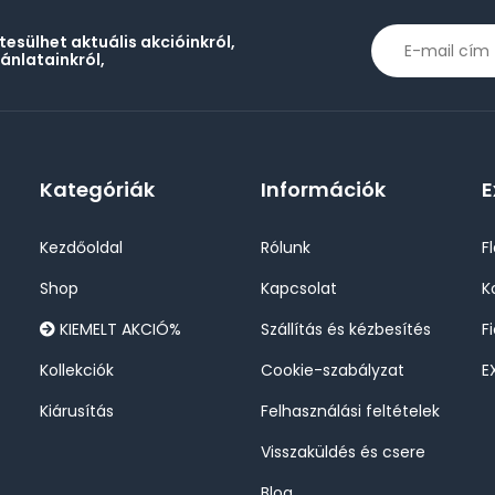
rtesülhet aktuális akcióinkról,
jánlatainkról,
Kategóriák
Információk
E
Kezdőoldal
Rólunk
F
Shop
Kapcsolat
K
KIEMELT AKCIÓ%
Szállítás és kézbesítés
F
Kollekciók
Cookie-szabályzat
E
Kiárusítás
Felhasználási feltételek
Visszaküldés és csere
Blog