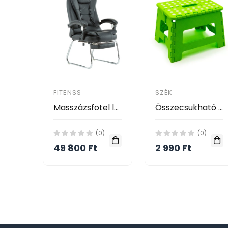
FITENSS
SZÉK
Masszázsfotel lábtartóval
Összecsukható hokedli - 32 cm választható színben
(0)
(0)
49 800 Ft
2 990 Ft