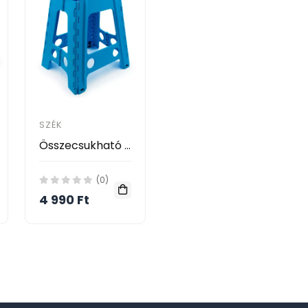
SZÉK
Összecsukható hokedli - 40 cm választható színben
(0)
4 990 Ft