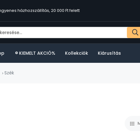
ngyenes házhozszállítás, 20 000 Ft felett
op
KIEMELT AKCIÓ%
Kollekciók
Kiárusítás
Szék
M