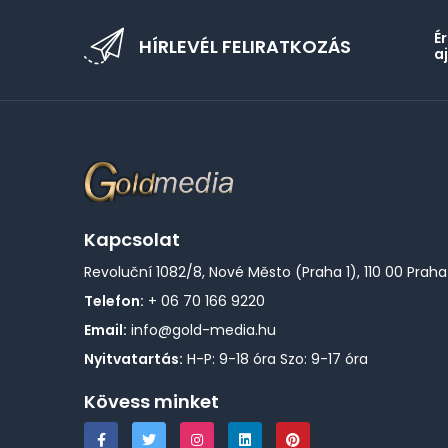
É
HÍRLEVÉL FELIRATKOZÁS
a
Kapcsolat
Revoluční 1082/8, Nové Město (Praha 1), 110 00 Praha
Telefon:
+ 06 70 166 9220
Email:
info@gold-media.hu
Nyitvatartás:
H-P: 9-18 óra Szo: 9-17 óra
Kövess minket