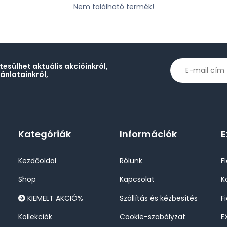
Nem található termék!
rtesülhet aktuális akcióinkról,
jánlatainkról,
Kategóriák
Információk
E
Kezdőoldal
Rólunk
F
Shop
Kapcsolat
K
KIEMELT AKCIÓ%
Szállítás és kézbesítés
F
Kollekciók
Cookie-szabályzat
E