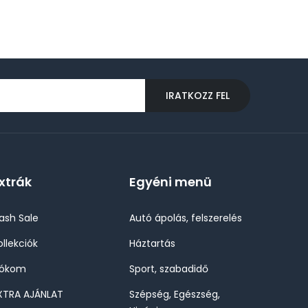
IRATKOZZ FEL
xtrák
Egyéni menü
lash Sale
Autó ápolás, felszerelés
ollekciók
Háztartás
iókom
Sport, szabadidő
XTRA AJÁNLAT
Szépség, Egészség,