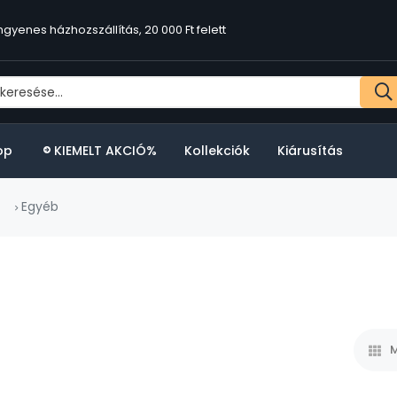
ngyenes házhozszállítás, 20 000 Ft felett
op
KIEMELT AKCIÓ%
Kollekciók
Kiárusítás
Egyéb
M