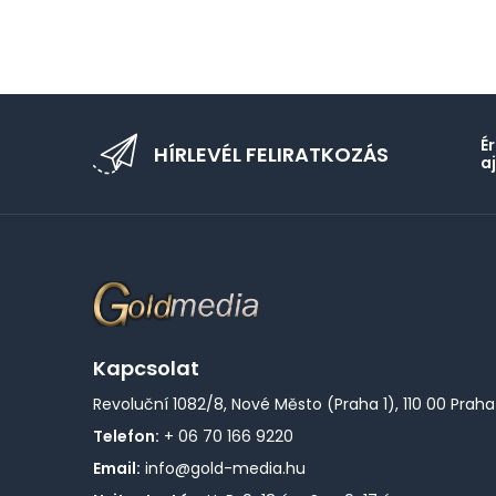
É
HÍRLEVÉL FELIRATKOZÁS
a
Kapcsolat
Revoluční 1082/8, Nové Město (Praha 1), 110 00 Praha
Telefon:
+ 06 70 166 9220
Email:
info@gold-media.hu