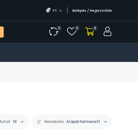
FT
Belépés / Regisztrálás
0
0
0
utat:
18
Rendezés:
Alapértelmezett