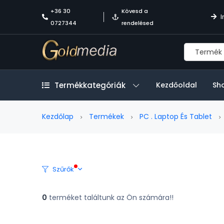
+36 30
Kövesd a
I
0727344
rendelésed
Termékkategóriák
Kezdőoldal
Sh
Kezdőlap
Termékek
PC . Laptop És Tablet
Szűrők
0
terméket találtunk az Ön számára!!