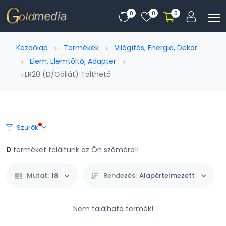
0
0
0
Kezdőlap
Termékek
Világítás, Energia, Dekor
Elem, Elemtöltő, Adapter
LR20 (D/Góliát) Tölthető
Szűrők
0
terméket találtunk az Ön számára!!
Mutat:
18
Rendezés:
Alapértelmezett
Nem található termék!