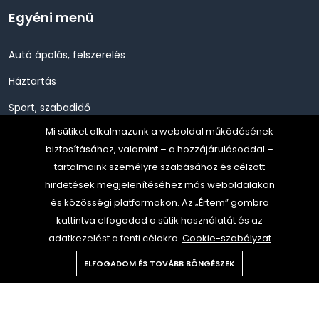
Egyéni menü
Autó ápolás, felszerelés
Háztartás
Sport, szabadidő
Mi sütiket alkalmazunk a weboldal működésének
Szépség, Egészség, Higénia
biztosításához, valamint – a hozzájárulásoddal –
Szerszám, Barkácsolás
tartalmaink személyre szabásához és célzott
hirdetések megjelenítéséhez más weboldalakon
Telefon, Okos eszköz, GPS
és közösségi platformokon. Az „Értem” gombra
TV, Szórakoztató elekt, HiFi
kattintva elfogadod a sütik használatát és az
adatkezelést a fenti célokra.
Cookie-szabályzat
ELFOGADOM ÉS TOVÁBB BÖNGÉSZEK
Copyright © 2024 Gold Media all rights reserved.
All rights reserved.