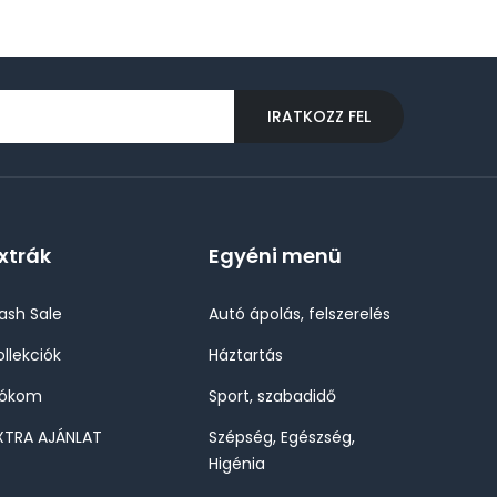
IRATKOZZ FEL
xtrák
Egyéni menü
lash Sale
Autó ápolás, felszerelés
ollekciók
Háztartás
iókom
Sport, szabadidő
XTRA AJÁNLAT
Szépség, Egészség,
Higénia