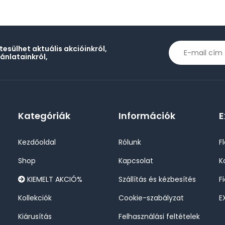
rtesülhet aktuális akcióinkról,
jánlatainkról,
Kategóriák
Információk
E
Kezdőoldal
Rólunk
F
Shop
Kapcsolat
K
KIEMELT AKCIÓ%
Szállítás és kézbesítés
F
Kollekciók
Cookie-szabályzat
E
Kiárusítás
Felhasználási feltételek