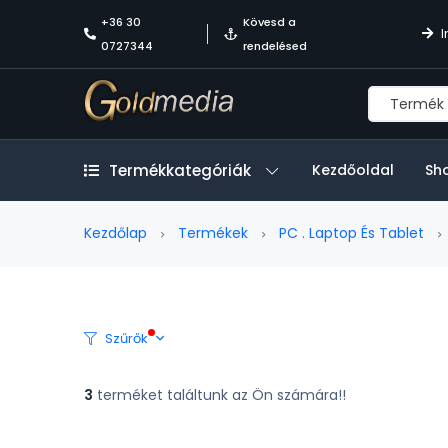
+36 30
Kövesd a
I
0727344
rendelésed
Termékkategóriák
Kezdőoldal
Sh
Kezdőlap
Termékek
PC . Laptop És Tablet
Szűrők
3
terméket találtunk az Ön számára!!