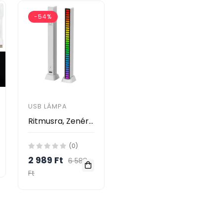
-54%
USB LÁMPA
Ritmusra, Zenére villogó RGB Aktív LED
(0)
2 989 Ft
6 588
Ft