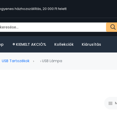
ngyenes házhozszállítás, 20 000 Ft felett
op
KIEMELT AKCIÓ%
Kollekciók
Kiárusítás
USB Tartozékok
USB Lámpa
M