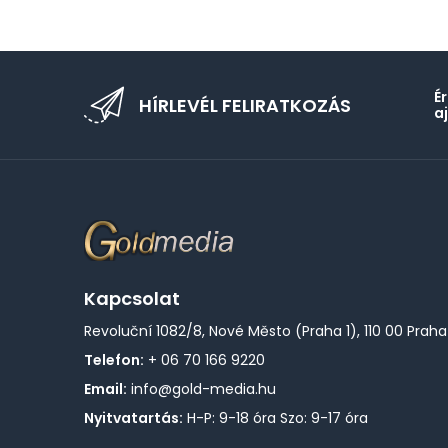
É
HÍRLEVÉL FELIRATKOZÁS
a
Kapcsolat
Revoluční 1082/8, Nové Město (Praha 1), 110 00 Praha
Telefon:
+ 06 70 166 9220
Email:
info@gold-media.hu
Nyitvatartás:
H-P: 9-18 óra Szo: 9-17 óra