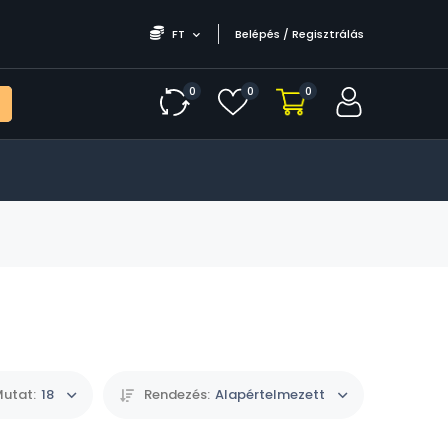
FT
Belépés / Regisztrálás
0
0
0
utat:
18
Rendezés:
Alapértelmezett