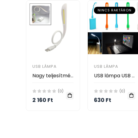
NINCS RAKTÁRON
USB LÁMPA
USB LÁMPA
Nagy teljesítményű USB LED-es Lámpa érintős kapcsolóval (Fehér)
USB lámpa USB LED Portable Lamp LXS-001 Portable gently insert the instant bright
(0)
(0)
2 160 Ft
630 Ft