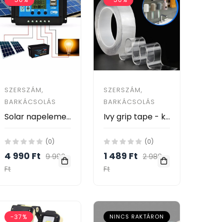
SZERSZÁM,
SZERSZÁM,
BARKÁCSOLÁS
BARKÁCSOLÁS
Solar napelemes panel töltés vezérlő
Ivy grip tape - kétoldalas ragasztószalag / rendkívül erős, rugalmas, 3 méteres
(0)
(0)
4 990 Ft
1 489 Ft
9 990
2 989
Ft
Ft
-37%
NINCS RAKTÁRON