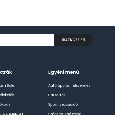
IRATKOZZ FEL
xtrák
Egyéni menü
lash Sale
Autó ápolás, felszerelés
ollekciók
Háztartás
iókom
Sport, szabadidő
XTRA AJÁNLAT
Szépség, Egészség,