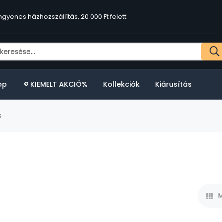
ngyenes házhozszállítás, 20 000 Ft felett
op
KIEMELT AKCIÓ%
Kollekciók
Kiárusítás
s
M