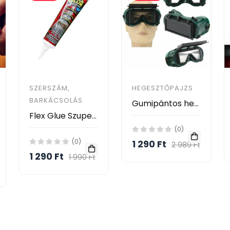
SZERSZÁM,
HEGESZTŐPAJZS
BARKÁCSOLÁS
Gumipántos hegesztőszemüveg felhajtható védőüveggel
Flex Glue Szupererős vízálló ragasztó / 180 ml
(0)
(0)
1 290 Ft
2 989 Ft
1 290 Ft
1 990 Ft