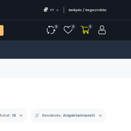
FT
Belépés / Regisztrálás
0
0
0
utat:
18
Rendezés:
Alapértelmezett