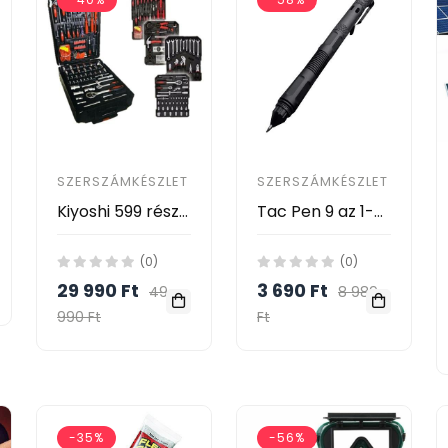
SZERSZÁMKÉSZLET
SZERSZÁMKÉSZLET
Kiyoshi 599 részes szerszámkészlet bőröndben
Tac Pen 9 az 1-ben többfunkciós taktikai toll
(0)
(0)
29 990 Ft
3 690 Ft
49
8 989
990 Ft
Ft
-35%
-56%