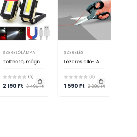
SZERELŐLÁMPA
SZERELÉS
Tölthető, mágneses led kemping lámpa, szerelőlámpa
Lézeres olló- A Precíz vágásért!
(0)
(0)
2 190 Ft
1 590 Ft
3 490 Ft
2 989 Ft