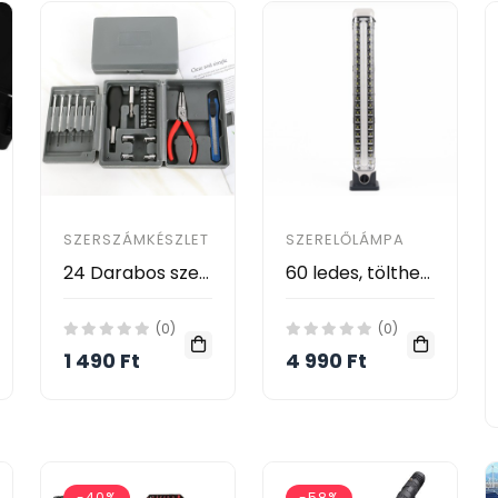
SZERSZÁMKÉSZLET
SZERELŐLÁMPA
24 Darabos szerszámkészlet
60 ledes, tölthető munkalámpa - felállítható, felakasztható, 48 cm
(0)
(0)
1 490 Ft
4 990 Ft
-40%
-58%