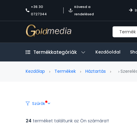
+36 30
Kövesd a
I
0727344
rendelésed
Termékkategóriák
Kezdőoldal
Sh
Kezdőlap
Termékek
Háztartás
Szerelé
Szűrők
24
terméket találtunk az Ön számára!!