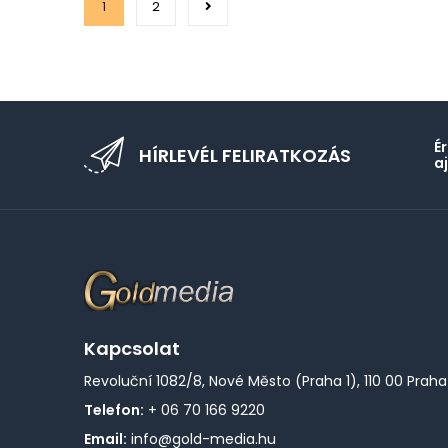
1
2
É
HÍRLEVÉL FELIRATKOZÁS
a
Kapcsolat
Revoluční 1082/8, Nové Město (Praha 1), 110 00 Praha
Telefon:
+ 06 70 166 9220
Email:
info@gold-media.hu