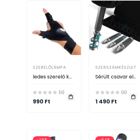
SZERELŐLÁMPA
SZERSZÁMKÉSZLET
ledes szerelő kesztyű
Sérült csavar eltávolító
(0)
(0)
990 Ft
1 490 Ft
-28%
-54%