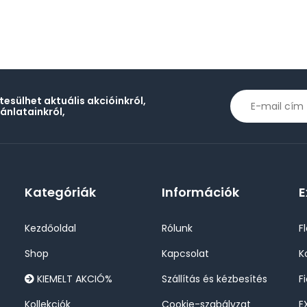
rtesülhet aktuális akcióinkról,
jánlatainkról,
Kategóriák
Információk
E
Kezdőoldal
Rólunk
F
Shop
Kapcsolat
K
KIEMELT AKCIÓ%
Szállítás és kézbesítés
F
Kollekciók
Cookie-szabályzat
E