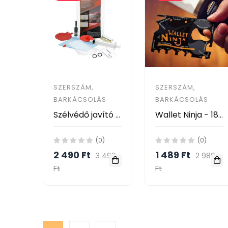
SZERSZÁM,
SZERSZÁM,
BARKÁCSOLÁS
BARKÁCSOLÁS
Szélvédő javító készlet / kőfelverődés javítása házilag
Wallet Ninja - 18 az 1-ben hitelkártya méretű zsebszerszám
(0)
(0)
2 490 Ft
1 489 Ft
3 490
2 989
Ft
Ft