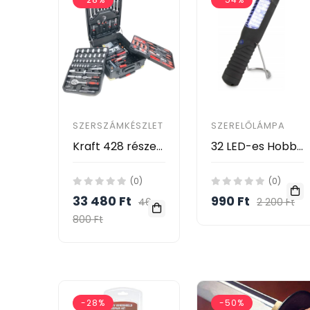
SZERSZÁMKÉSZLET
SZERELŐLÁMPA
Kraft 428 részes racsnis szerszámkészlet fém kofferben KF/HT-1005
32 LED-es Hobbi és Munkalámpa, Szerelólámpa K14
(0)
(0)
33 480 Ft
990 Ft
46
2 200 Ft
800 Ft
-28%
-50%