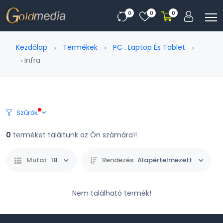
0
0
0
Kezdőlap
Termékek
PC . Laptop És Tablet
Infra
Szűrők
0
terméket találtunk az Ön számára!!
Mutat:
18
Rendezés:
Alapértelmezett
Nem található termék!