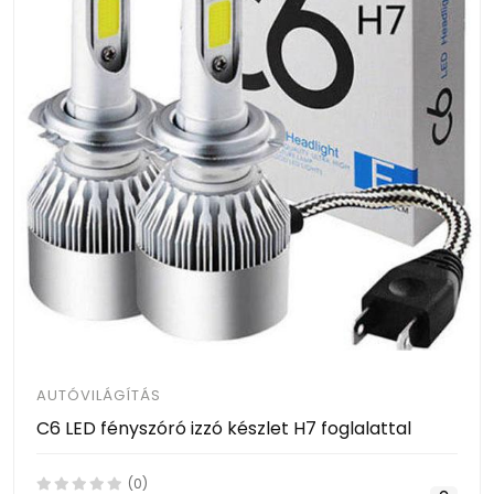
AUTÓVILÁGÍTÁS
C6 LED fényszóró izzó készlet H7 foglalattal
(0)