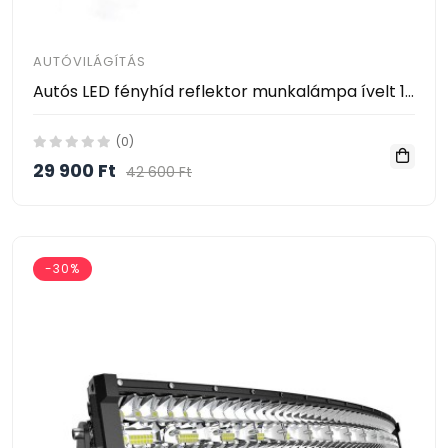
AUTÓVILÁGÍTÁS
Autós LED fényhíd reflektor munkalámpa ívelt 130cm 325db LED 980W
(0)
29 900 Ft
42 600 Ft
-30%