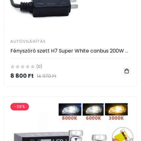
AUTÓVILÁGÍTÁS
Fényszóró szett H7 Super White canbus 200W 25000L
(0)
8 800 Ft
14 970 Ft
-38%