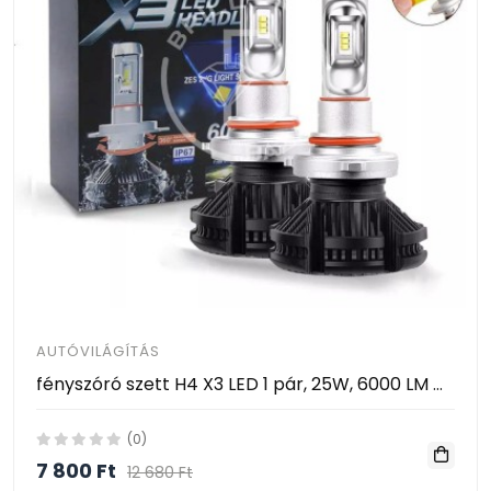
AUTÓVILÁGÍTÁS
fényszóró szett H4 X3 LED 1 pár, 25W, 6000 LM CSP
(0)
7 800 Ft
12 680 Ft