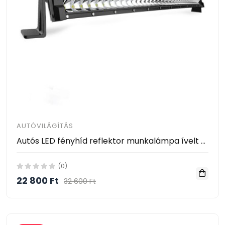
AUTÓVILÁGÍTÁS
Autós LED fényhíd reflektor munkalámpa ívelt 80cm 195db LED 580W
(0)
22 800 Ft
32 600 Ft