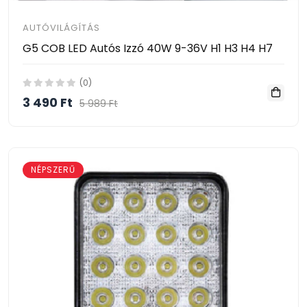
AUTÓVILÁGÍTÁS
G5 COB LED Autós Izzó 40W 9-36V H1 H3 H4 H7
(0)
3 490 Ft
5 989 Ft
NÉPSZERŰ