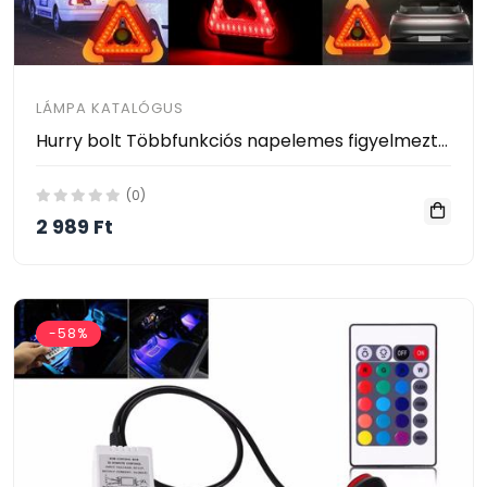
LÁMPA KATALÓGUS
Hurry bolt Többfunkciós napelemes figyelmeztető lámpa
(0)
2 989 Ft
-58%