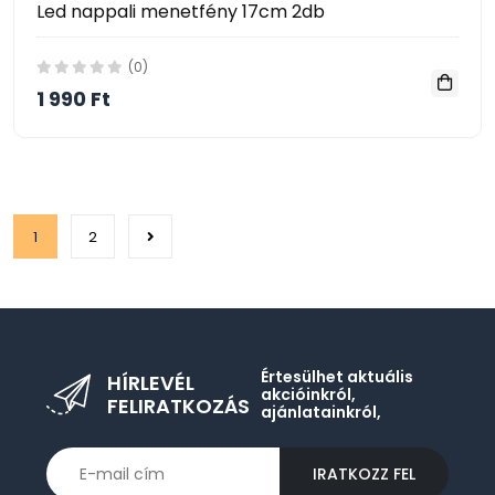
Led nappali menetfény 17cm 2db
(0)
1 990 Ft
1
2
Értesülhet aktuális
HÍRLEVÉL
akcióinkról,
FELIRATKOZÁS
ajánlatainkról,
IRATKOZZ FEL