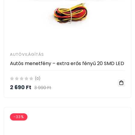
AUTÓVILÁGÍTÁS
Autós menetfény – extra erős fényű 20 SMD LED
(0)
2 690 Ft
3 990 Ft
-33%