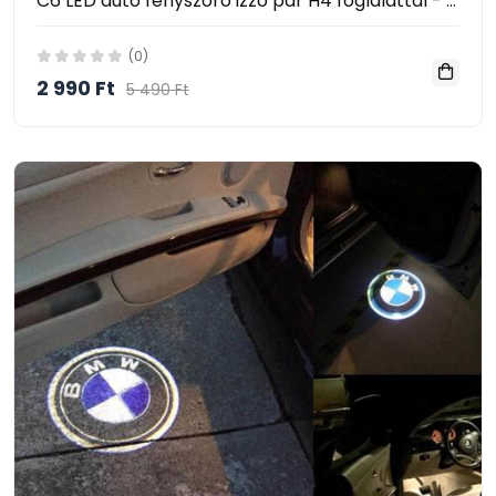
C6 LED autó fényszóró izzó pár H4 foglalattal - hidegfehér
(0)
2 990 Ft
5 490 Ft