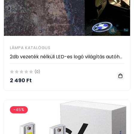
LÁMPA KATALÓGUS
2db vezeték nélküli LED-es logó világítás autóhoz
(0)
2 490 Ft
-45%