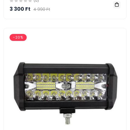
(0)
3 300 Ft
4 990 Ft
-20%