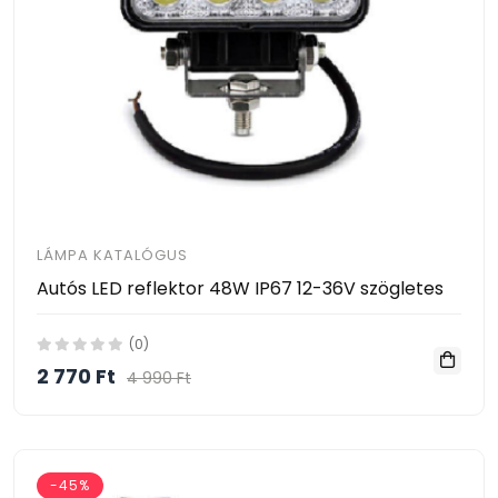
LÁMPA KATALÓGUS
Autós LED reflektor 48W IP67 12-36V szögletes
(0)
2 770 Ft
4 990 Ft
-45%