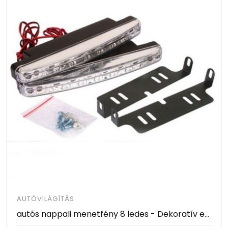
AUTÓVILÁGÍTÁS
autós nappali menetfény 8 ledes - Dekoratív extra világítás bárhova, könnyen felszerelhető, ütés és vízálló.