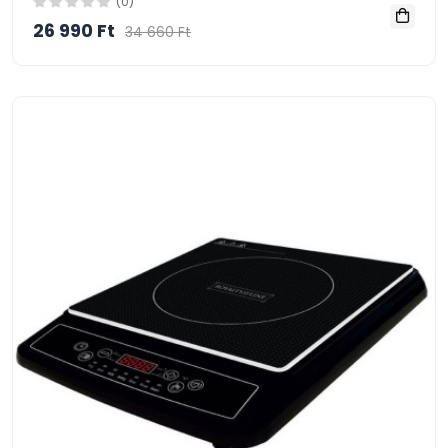
(0)
26 990 Ft
34 660 Ft