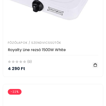
FŐZŐLAPOK / SZENDVICSSÜTŐK
Royalty Line rezsó 1500W White
(0)
4 290 Ft
-22%