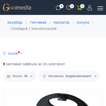
0
0
0
Kezdőlap
Termékek
Háztartás
Konyha
Főzőlapok / Szendvicssütők
Szűrők
9
terméket találtunk az Ön számára!!
Mutat:
18
Rendezés:
Alapértelmezett