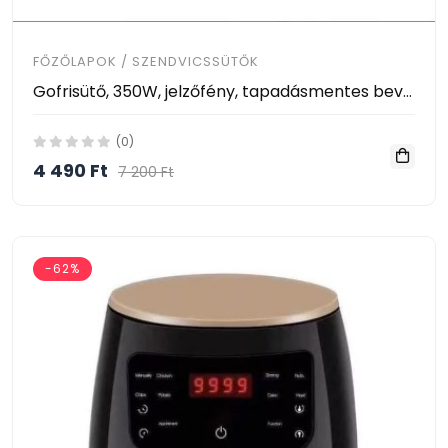
FŐZŐLAPOK / SZENDVICSSÜTŐK
Gofrisütő, 350W, jelzőfény, tapadásmentes bevonat
(0)
4 490 Ft
7 200 Ft
-62%