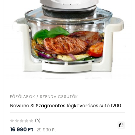
FŐZŐLAPOK / SZENDVICSSÜTŐK
NewLine S1 Szagmentes légkeveréses sütő 1200-1400W
(0)
16 990 Ft
29 990 Ft