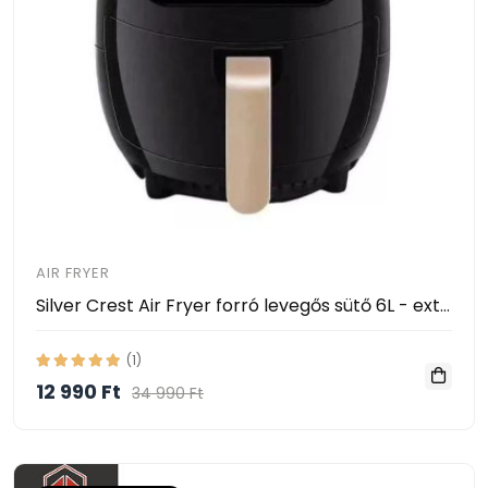
AIR FRYER
Silver Crest Air Fryer forró levegős sütő 6L - extra nagy, 2400W
(1)
12 990 Ft
34 990 Ft