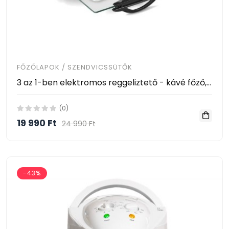
FŐZŐLAPOK / SZENDVICSSÜTŐK
3 az 1-ben elektromos reggeliztető - kávé főző, sütő és serpenyő
(0)
19 990 Ft
24 990 Ft
-43%