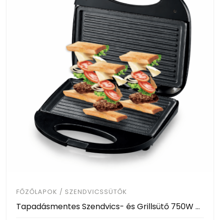
FŐZŐLAPOK / SZENDVICSSÜTŐK
Tapadásmentes Szendvics- és Grillsütő 750W - RAF R.257T