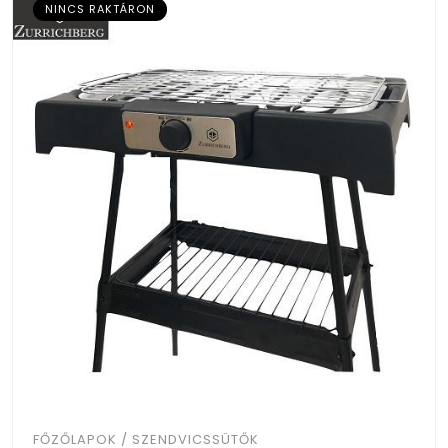
NINCS RAKTÁRON
FŐZŐLAPOK / SZENDVICSSÜTŐK