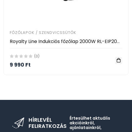
FŐZŐLAPOK / SZENDVICSSÜTŐK
Royalty Line Indukciós főzőlap 2000W RL-EIP2000.1
(0)
9 990 Ft
Értesülhet aktuális
HÍRLEVÉL
akcióinkról,
FELIRATKOZÁS
ajánlatainkról,