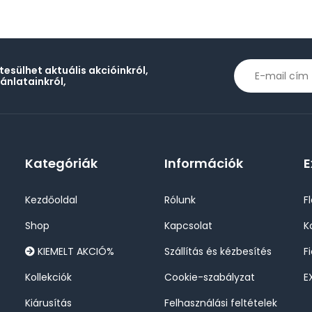
rtesülhet aktuális akcióinkról,
jánlatainkról,
Kategóriák
Információk
E
Kezdőoldal
Rólunk
F
Shop
Kapcsolat
K
KIEMELT AKCIÓ%
Szállítás és kézbesítés
F
Kollekciók
Cookie-szabályzat
E
Kiárusítás
Felhasználási feltételek