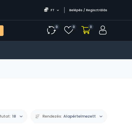
FT
Belépés / Regisztrálás
0
0
0
utat:
18
Rendezés:
Alapértelmezett