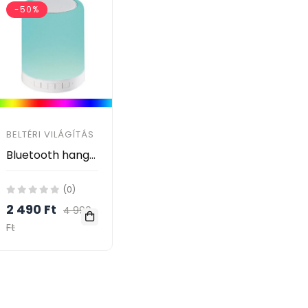
-50%
BELTÉRI VILÁGÍTÁS
Bluetooth hangszóró Rgb érintős led lámpával - Cl-671
(0)
2 490 Ft
4 990
Ft