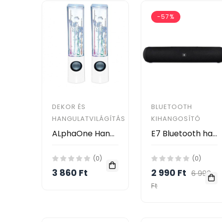
-57%
DEKOR ÉS
BLUETOOTH
HANGULATVILÁGÍTÁS
KIHANGOSÍTÓ
ALphaOne Hangfal, táncoló vízzel
E7 Bluetooth hangszóró hordozható Vezeték nélküli
(0)
(0)
3 860 Ft
2 990 Ft
6 990
Ft