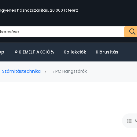
ngyenes házhozszállítás, 20 000 Ft felett
op
KIEMELT AKCIÓ%
Kollekciók
Kiárusítás
Számítástechnika
PC Hangszórók
M