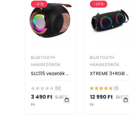
-41%
-35%
BLUETOOTH
BLUETOOTH
HANGSZÓRÓK
HANGSZÓRÓK
SLC115 vezeték nélküli Bluetooth 5.0 hangszóró mélynyomóval
XTREME 3+RGB Bluetooth hangszóró
(0)
(1)
3 490 Ft
12 990 Ft
5 990
19 990
Ft
Ft