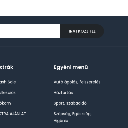
IRATKOZZ FEL
xtrák
Egyéni menü
lash Sale
Autó ápolás, felszerelés
ollekciók
Háztartás
iókom
Sport, szabadidő
XTRA AJÁNLAT
Szépség, Egészség,
Higénia