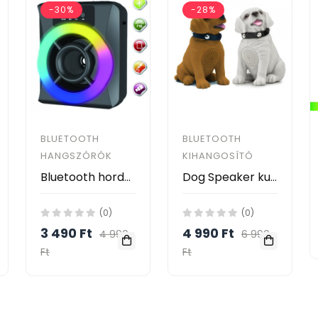
-30%
-28%
BLUETOOTH
BLUETOOTH
HANGSZÓRÓK
KIHANGOSÍTÓ
Bluetooth hordozható hangszóró JNS-1573BT
Dog Speaker kutyás Bluetooth hangszóró, zenelejátszó és FM rádió
(0)
(0)
3 490 Ft
4 990 Ft
4 990
6 990
Ft
Ft