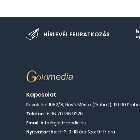
É
HÍRLEVÉL FELIRATKOZÁS
a
Kapcsolat
Revoluční 1082/8, Nové Město (Praha 1), 110 00 Praha
Telefon:
+ 06 70 166 9220
Email:
info@gold-media.hu
Nyitvatartás:
H-P: 9-18 óra Szo: 9-17 óra