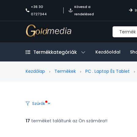
+36 30
Kövesd a
I
0727344
rendelésed
Termékkategóriák
Kezdőoldal
Sh
Kezdőlap
Termékek
PC . Laptop És Tablet
Szűrők
17
terméket találtunk az Ön számára!!