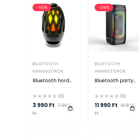
-50%
-39%
BLUETOOTH
BLUETOOTH
HANGSZÓRÓK
HANGSZÓRÓK
Bluetooth hordozható multimédia lejátszó láng hangulatvilágítással BTS-596
Bluetooth party hangszóró ZQS-4245 LED világítással karaoke mikrofonnal és távirányítóval
(0)
(0)
3 990 Ft
11 990 Ft
7 990
19 800
Ft
Ft