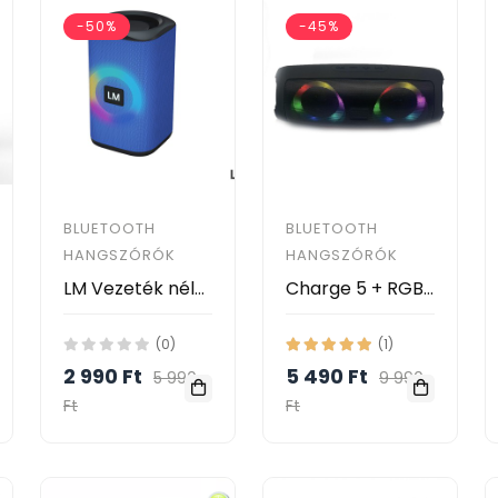
-50%
-45%
BLUETOOTH
BLUETOOTH
HANGSZÓRÓK
HANGSZÓRÓK
LM Vezeték nélküli Bluetooth hangszóró - 884
Charge 5 + RGB Bluetooth hangszóró
(0)
(1)
2 990 Ft
5 490 Ft
5 990
9 990
Ft
Ft