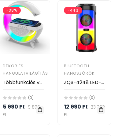
-38%
-44%
DEKOR ÉS
BLUETOOTH
HANGULATVILÁGÍTÁS
HANGSZÓRÓK
Többfunkciós vezeték nélküli RGB LED lámpa hangszóróval, bluetooth kapcsolattal
ZQS-4248 LED-es Bluetooth-os party hangszóró karaoke mikrofonnal és távirányítóval - Super Bass Speaker
(0)
(0)
5 990 Ft
12 990 Ft
9 800
23 300
Ft
Ft