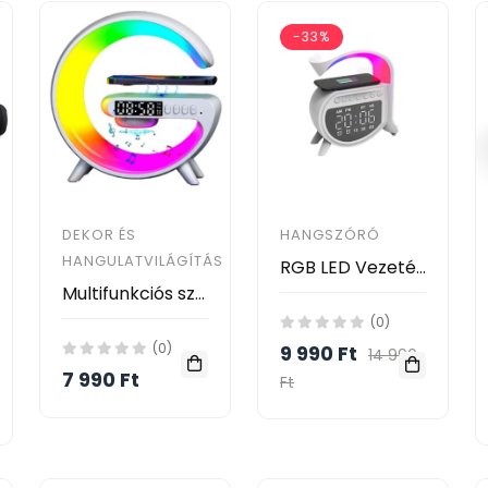
-33%
DEKOR ÉS
HANGSZÓRÓ
HANGULATVILÁGÍTÁS
RGB LED Vezeték nélküli gyorstöltő hangszóróval, ébresztőórával 15W A16
Multifunkciós szórakoztató állomás – Bluetooth hangszóró, vezeték nélküli töltő, RGB LED party fény és éjszakai lámpa – 10W
(0)
(0)
9 990 Ft
14 990
7 990 Ft
Ft