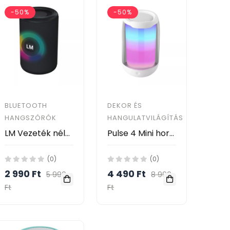
-50%
-50%
BLUETOOTH
DEKOR ÉS
HANGSZÓRÓK
HANGULATVILÁGÍTÁS
LM Vezeték nélküli Bluetooth hangszóró - 886
Pulse 4 Mini hordozható Bluetooth hangszóró 360 fokos térhatású hanggal
(0)
(0)
2 990 Ft
4 490 Ft
5 990
8 990
Ft
Ft