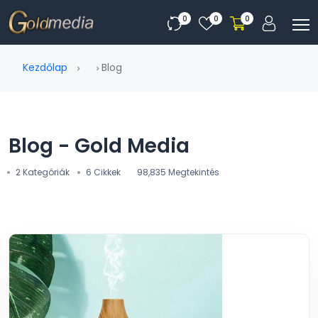
0
0
0
Kezdőlap
Blog
Blog - Gold Media
2 Kategóriák
6 Cikkek
98,835 Megtekintés