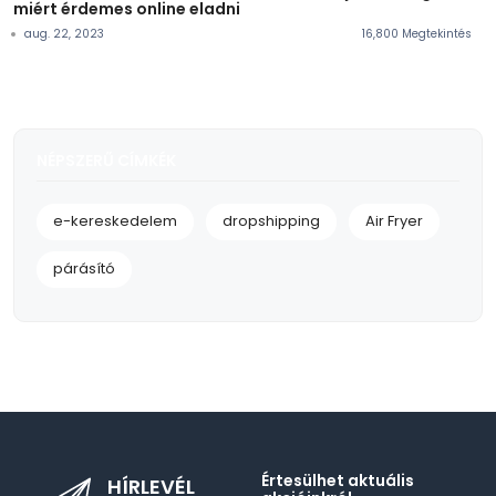
miért érdemes online eladni
aug. 22, 2023
16,800 Megtekintés
NÉPSZERŰ CÍMKÉK
e-kereskedelem
dropshipping
Air Fryer
párásító
Értesülhet aktuális
HÍRLEVÉL