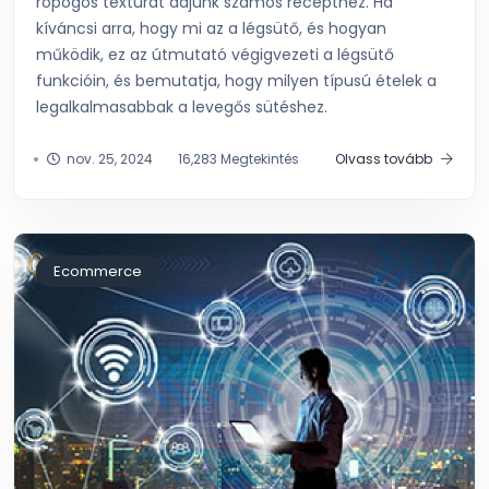
ropogós textúrát adjunk számos recepthez. Ha
kíváncsi arra, hogy mi az a légsütő, és hogyan
működik, ez az útmutató végigvezeti a légsütő
funkcióin, és bemutatja, hogy milyen típusú ételek a
legalkalmasabbak a levegős sütéshez.
nov. 25, 2024
16,283 Megtekintés
Olvass tovább
Ecommerce