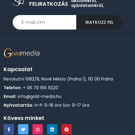
akcióinkról,
FELIRATKOZÁS
ajánlatainkról,
IRATKOZZ FEL
Kapcsolat
Revoluční 1082/8, Nové Město (Praha 1), 110 00 Praha
Telefon:
+ 06 70 166 9220
Email:
info@gold-media.hu
Nyitvatartás:
H-P: 9-18 óra Szo: 9-17 óra
Kövess minket