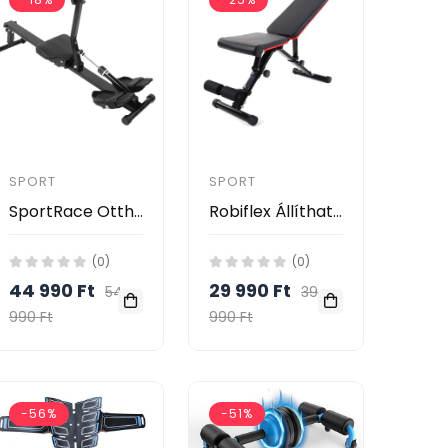
SPORT
SPORT
SportRace Otthoni összecsukható evezőgép
Robiflex Állítható fekve nyomó evező pad
(0)
(0)
44 990 Ft
29 990 Ft
54
39
990 Ft
990 Ft
-56%
-51%