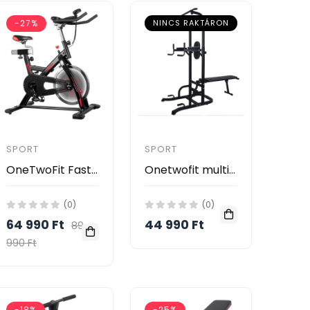
-27%
NINCS RAKTÁRON
SPORT
SPORT
OneTwoFit Fast Spinning bicikli
Onetwofit multifunkciónális edző állomás
(0)
(0)
64 990 Ft
44 990 Ft
89
990 Ft
-18%
-25%