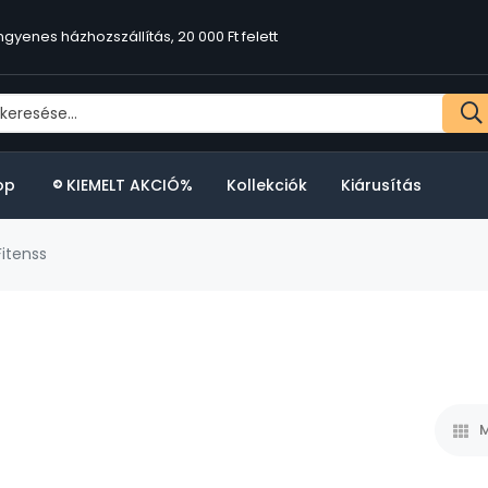
ngyenes házhozszállítás, 20 000 Ft felett
op
KIEMELT AKCIÓ%
Kollekciók
Kiárusítás
itenss
M