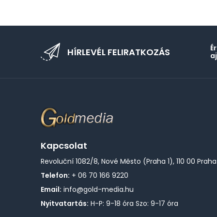
É
HÍRLEVÉL FELIRATKOZÁS
a
Kapcsolat
Revoluční 1082/8, Nové Město (Praha 1), 110 00 Praha
Telefon:
+ 06 70 166 9220
Email:
info@gold-media.hu
Nyitvatartás:
H-P: 9-18 óra Szo: 9-17 óra