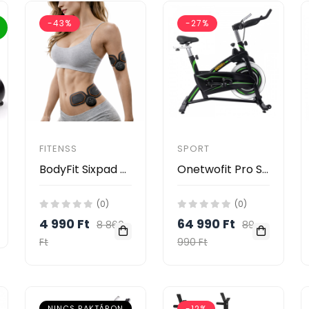
-43%
-27%
FITENSS
SPORT
BodyFit Sixpad elektromos izomstimuláló
Onetwofit Pro Spinning Bicikli
(0)
(0)
4 990 Ft
64 990 Ft
8 860
89
Ft
990 Ft
NINCS RAKTÁRON
-12%