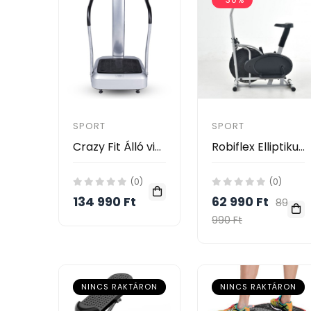
SPORT
SPORT
Crazy Fit Álló vibrációs tréner
Robiflex Elliptikus tréner
(0)
(0)
134 990 Ft
62 990 Ft
89
990 Ft
NINCS RAKTÁRON
NINCS RAKTÁRON