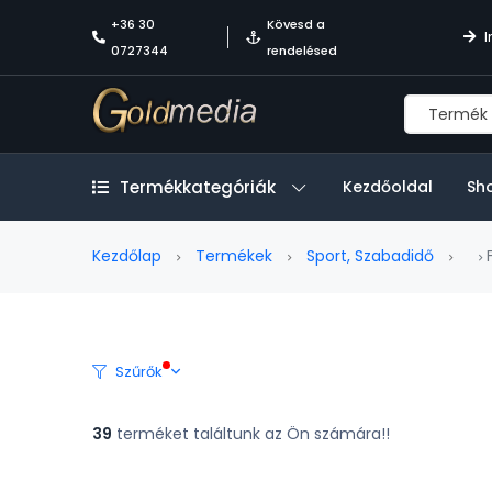
+36 30
Kövesd a
I
0727344
rendelésed
Termékkategóriák
Kezdőoldal
Sh
Kezdőlap
Termékek
Sport, Szabadidő
F
Szűrők
39
terméket találtunk az Ön számára!!