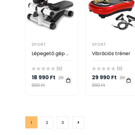
SPORT
SPORT
Lépegető gép MW5000
Vibrációs tréner
(0)
(0)
18 990 Ft
29 990 Ft
29
39
990 Ft
990 Ft
1
2
3