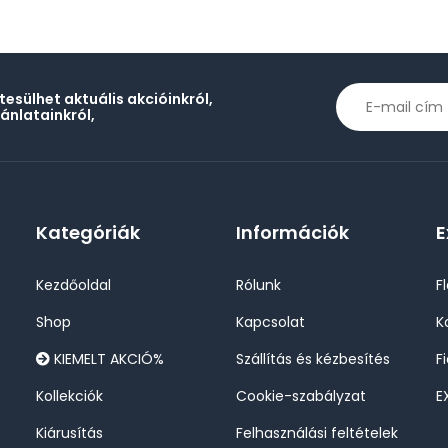
rtesülhet aktuális akcióinkról,
jánlatainkról,
Kategóriák
Információk
E
Kezdőoldal
Rólunk
F
Shop
Kapcsolat
K
KIEMELT AKCIÓ%
Szállítás és kézbesítés
F
Kollekciók
Cookie-szabályzat
E
Kiárusítás
Felhasználási feltételek