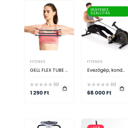
INGYENES
SZÁLLÍTÁS
FITENSS
FITENSS
GELL FLEX TUBE a felsőtest edzéséhez.
Evezőgép, kondigép, edzőkészlet, 16 program LCD kijelző
(0)
(0)
1 290 Ft
68 000 Ft
-30%