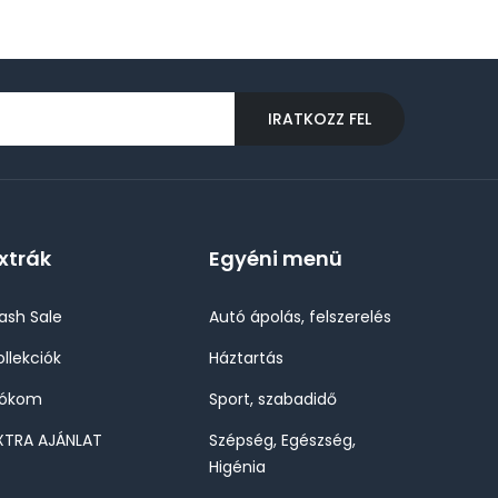
IRATKOZZ FEL
xtrák
Egyéni menü
lash Sale
Autó ápolás, felszerelés
ollekciók
Háztartás
iókom
Sport, szabadidő
XTRA AJÁNLAT
Szépség, Egészség,
Higénia