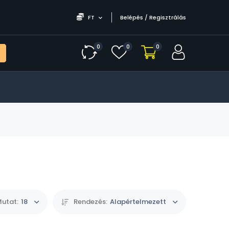
FT
Belépés / Regisztrálás
0
0
0
utat:
18
Rendezés:
Alapértelmezett