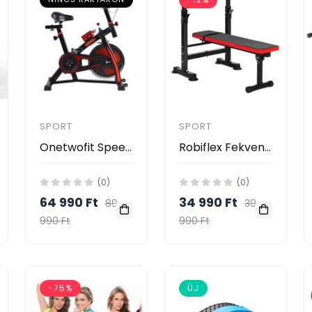
SPORT
SPORT
Onetwofit Speed Spinning bicikli
Robiflex Fekvenyomó pad
(0)
(0)
64 990 Ft
34 990 Ft
89
39
990 Ft
990 Ft
-75%
ÚJ