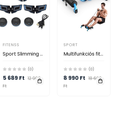
FITENSS
SPORT
Sport Slimming Abs Izomstimuláló has-és kartapasz / vezeték nélküli testkarcsúsító, választható intenzitással
Multifunkciós fitnesz kerék - has-, váll- és hátizomerősítő eszköz, haskerék
(0)
(0)
5 689 Ft
8 990 Ft
12 990
18 600
Ft
Ft