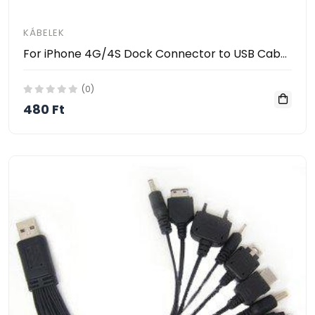
KÁBELEK
For iPhone 4G/4S Dock Connector to USB Cabel SJX-0004
(0)
480 Ft