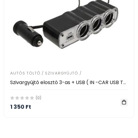
AUTÓS TÖLTŐ / SZIVARGYÚJTÓ /
Szivargyújtó elosztó 3-as + USB ( IN -CAR USB TRIPLE SOCKET 4in1 ) MOUNT 12V/24V, WF-0120
(0)
1 350 Ft