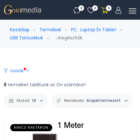
0
0
0
Kezdőlap
Termékek
PC . Laptop És Tablet
USB Tartozékok
Kiegészítők
Szűrők
8
terméket találtunk az Ön számára!!
Mutat:
18
Rendezés:
Alapértelmezett
NINCS RAKTÁRON