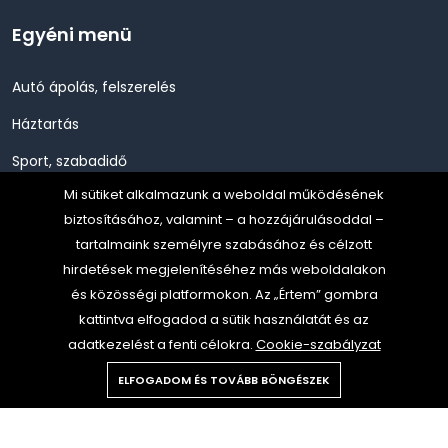
Egyéni menü
Autó ápolás, felszerelés
Háztartás
Sport, szabadidő
Mi sütiket alkalmazunk a weboldal működésének
Szépség, Egészség, Higénia
biztosításához, valamint – a hozzájárulásoddal –
Szerszám, Barkácsolás
tartalmaink személyre szabásához és célzott
hirdetések megjelenítéséhez más weboldalakon
Telefon, Okos eszköz, GPS
és közösségi platformokon. Az „Értem” gombra
TV, Szórakoztató elekt, HiFi
kattintva elfogadod a sütik használatát és az
adatkezelést a fenti célokra.
Cookie-szabályzat
ELFOGADOM ÉS TOVÁBB BÖNGÉSZEK
Copyright © 2024 Gold Media all rights reserved.
All rights reserved.