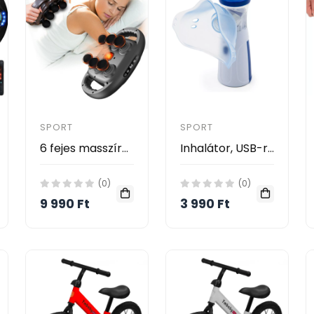
SPORT
SPORT
6 fejes masszírozó gép
Inhalátor, USB-ről tölthető - felnőtt és gyerek maszkkal -JSL-W302
(0)
(0)
9 990 Ft
3 990 Ft