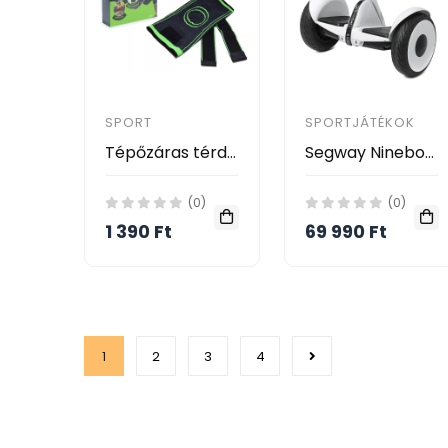
SPORT
SPORTJÁTÉKOK
Tépőzáras térdszorító
Segway Ninebot scooter MINIROBOT + Bluetooth + Smartphone App + távirányító- önegyensúlyozó mechanizmus
(0)
(0)
1 390 Ft
69 990 Ft
1
2
3
4