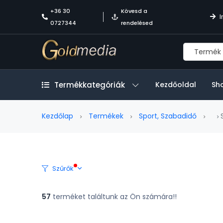
+36 30
Kövesd a
I
0727344
rendelésed
Termékkategóriák
Kezdőoldal
Sh
Kezdőlap
Termékek
Sport, Szabadidő
S
Szűrők
57
terméket találtunk az Ön számára!!