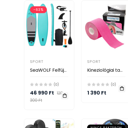
-63%
SPORT
SPORT
SeaWOLF Felfújható Állószörf (SUP) 320 cm – Komplett Szett Kezdőknek és Haladóknak
Kineziológiai tapasz, pink, 5 cm x 5 m
(0)
(0)
46 990 Ft
1 390 Ft
128
300 Ft
NINCS RAKTÁRON