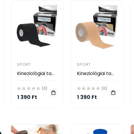
SPORT
SPORT
Kineziológiai tapasz, Fekete, 5 cm x 5 m
Kineziológiai tapasz, bézs, 5 cm x 5 m
(0)
(0)
1 390 Ft
1 390 Ft