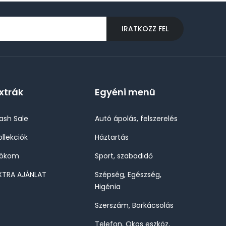
IRATKOZZ FEL
xtrák
Egyéni menü
lash Sale
Autó ápolás, felszerelés
ollekciók
Háztartás
iókom
Sport, szabadidő
XTRA AJÁNLAT
Szépség, Egészség,
Higénia
Szerszám, Barkácsolás
Telefon, Okos eszköz,