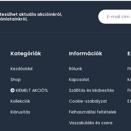
rtesülhet aktuális akcióinkról,
jánlatainkról,
Kategóriák
Információk
E
Kezdőoldal
Rólunk
F
Shop
Kapcsolat
K
KIEMELT AKCIÓ%
Szállítás és kézbesítés
F
Kollekciók
Cookie-szabályzat
E
Kiárusítás
Felhasználási feltételek
Visszaküldés és csere