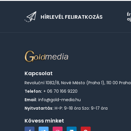
É
HÍRLEVÉL FELIRATKOZÁS
a
Kapcsolat
Revoluční 1082/8, Nové Město (Praha 1), 110 00 Praha
Telefon:
+ 06 70 166 9220
Email:
info@gold-media.hu
Nyitvatartás:
H-P: 9-18 óra Szo: 9-17 óra
Kövess minket