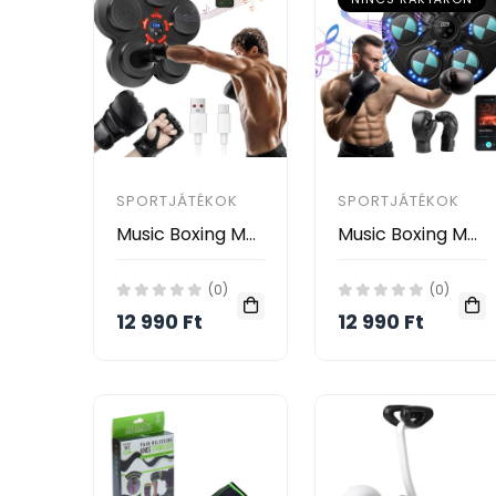
SPORTJÁTÉKOK
SPORTJÁTÉKOK
Music Boxing Machine target Falra Szerelhető Bluetooth Boxgép Kesztyűvel
Music Boxing Machine Falra Szerelhető Bluetooth Boxgép Kesztyűvel
(0)
(0)
12 990 Ft
12 990 Ft