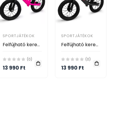
SPORTJÁTÉKOK
SPORTJÁTÉKOK
Felfújható kerekű futóbicikli gyerekeknek - rózsaszín
Felfújható kerekű futóbicikli gyerekeknek - fekete
(0)
(0)
13 990 Ft
13 990 Ft