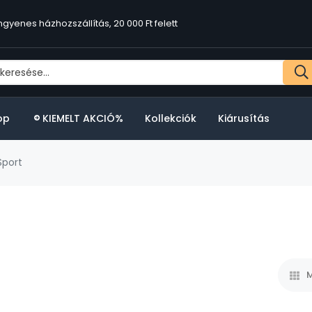
ngyenes házhozszállítás, 20 000 Ft felett
op
KIEMELT AKCIÓ%
Kollekciók
Kiárusítás
port
M