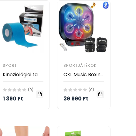
SPORT
SPORTJÁTÉKOK
Kineziológiai tapasz, világoskék, 5 cm x 5 m
CXL Music Boxing Machine cél Falra Szerelhető Bluetooth Boxgép Kesztyűvel
(0)
(0)
1 390 Ft
39 990 Ft