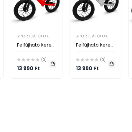
SPORTJÁTÉKOK
SPORTJÁTÉKOK
Felfújható kerekű futóbicikli gyerekeknek - piros
Felfújható kerekű futóbicikli gyerekeknek - fehér
(0)
(0)
13 990 Ft
13 990 Ft