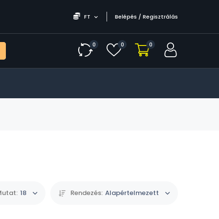
FT
Belépés / Regisztrálás
0
0
0
utat:
18
Rendezés:
Alapértelmezett