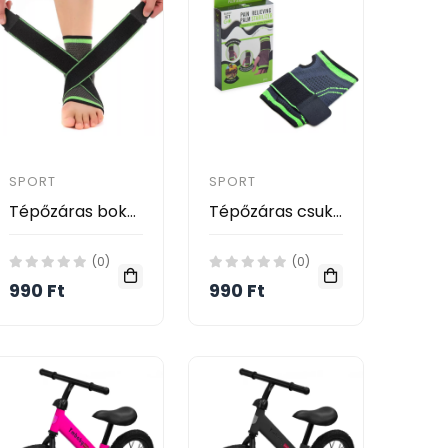
SPORT
SPORT
Tépőzáras bokaszorító
Tépőzáras csuklószorító
(0)
(0)
990 Ft
990 Ft