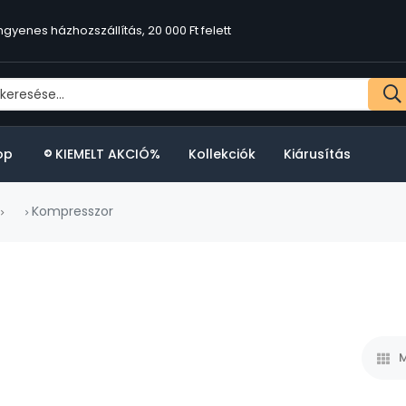
ngyenes házhozszállítás, 20 000 Ft felett
op
KIEMELT AKCIÓ%
Kollekciók
Kiárusítás
Kompresszor
M