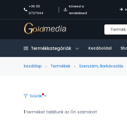
+36 30
Kövesd a
I
0727344
rendelésed
Termékkategóriák
Kezdőoldal
Sh
Kezdőlap
Termékek
Szerszám, Barkácsolás
Szűrők
1
terméket találtunk az Ön számára!!