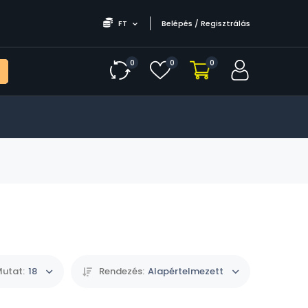
FT
Belépés / Regisztrálás
0
0
0
utat:
18
Rendezés:
Alapértelmezett