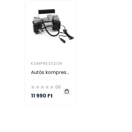
KOMPRESSZOR
Autós kompresszor szivargyújtós csatlakozóval, 150 PSI - 2 hengeres
(0)
11 990 Ft