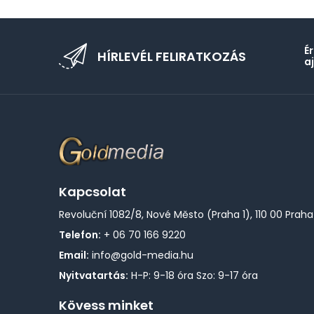
É
HÍRLEVÉL FELIRATKOZÁS
a
Kapcsolat
Revoluční 1082/8, Nové Město (Praha 1), 110 00 Praha
Telefon:
+ 06 70 166 9220
Email:
info@gold-media.hu
Nyitvatartás:
H-P: 9-18 óra Szo: 9-17 óra
Kövess minket