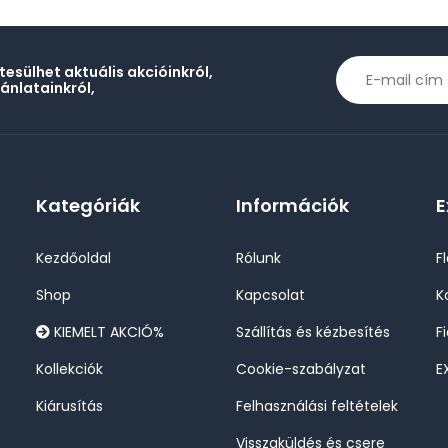
rtesülhet aktuális akcióinkról,
jánlatainkról,
Kategóriák
Információk
E
Kezdőoldal
Rólunk
F
Shop
Kapcsolat
K
KIEMELT AKCIÓ%
Szállítás és kézbesítés
F
Kollekciók
Cookie-szabályzat
E
Kiárusítás
Felhasználási feltételek
Visszaküldés és csere