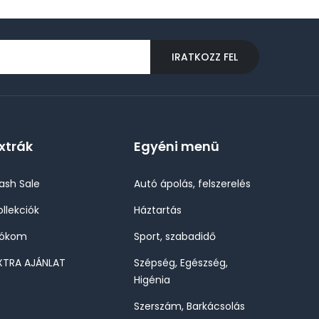
IRATKOZZ FEL
xtrák
Egyéni menü
lash Sale
Autó ápolás, felszerelés
ollekciók
Háztartás
iókom
Sport, szabadidő
XTRA AJÁNLAT
Szépség, Egészség,
Higénia
Szerszám, Barkácsolás