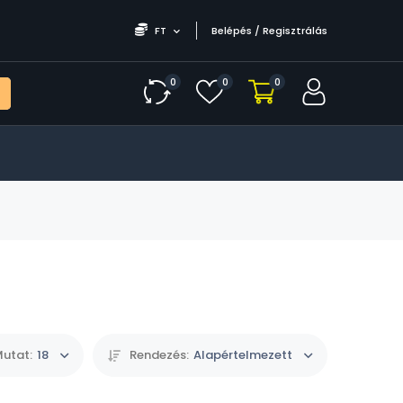
FT
Belépés / Regisztrálás
0
0
0
utat:
18
Rendezés:
Alapértelmezett