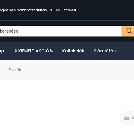
ngyenes házhozszállítás, 20 000 Ft felett
op
KIEMELT AKCIÓ%
Kollekciók
Kiárusítás
Élezők
M