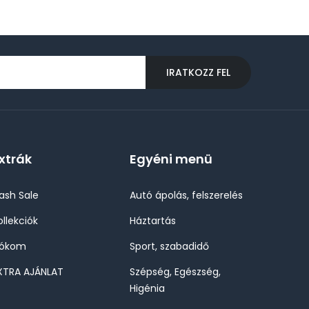
IRATKOZZ FEL
xtrák
Egyéni menü
lash Sale
Autó ápolás, felszerelés
ollekciók
Háztartás
iókom
Sport, szabadidő
XTRA AJÁNLAT
Szépség, Egészség,
Higénia