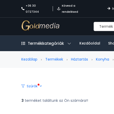
+36 30
Kövesd a
I
0727344
rendelésed
Termékkategóriák
Kezdőoldal
Sh
Kezdőlap
Termékek
Háztartás
Konyha
Szűrők
3
terméket találtunk az Ön számára!!