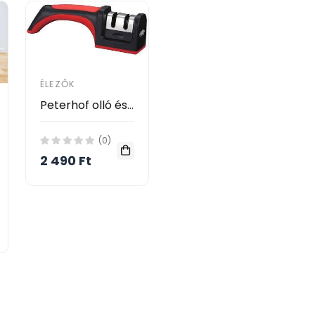
ÉLEZŐK
Peterhof olló és késélező PH-12855
(0)
2 490 Ft