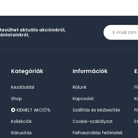
rtesülhet aktuális akcióinkról,
jánlatainkról,
Kategóriák
Információk
E
Kezdőoldal
Rólunk
F
Shop
Kapcsolat
K
KIEMELT AKCIÓ%
Szállítás és kézbesítés
F
Kollekciók
Cookie-szabályzat
E
Kiárusítás
Felhasználási feltételek