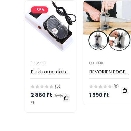
-55%
ÉLEZŐK
ÉLEZŐK
Elektromos késélező, 5 másodperces gyorsélezéssel, védőkupakkal Electric Knife Sharpener
BEVORIEN EDGE KÉZI KÉSÉLEZŐ
(0)
(0)
2 880 Ft
1 990 Ft
6 460
Ft