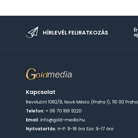
É
HÍRLEVÉL FELIRATKOZÁS
a
Kapcsolat
Revoluční 1082/8, Nové Město (Praha 1), 110 00 Praha
Telefon:
+ 06 70 166 9220
Email:
info@gold-media.hu
Nyitvatartás:
H-P: 9-18 óra Szo: 9-17 óra