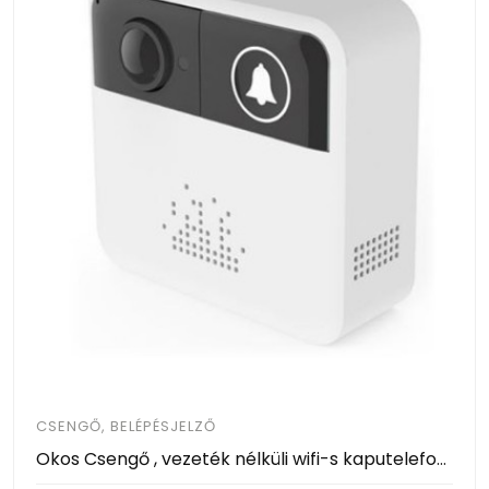
CSENGŐ, BELÉPÉSJELZŐ
Okos Csengő , vezeték nélküli wifi-s kaputelefon INGYEN SZÁLLÍTÁS - Az ablakon nézegetés már a múltté,lásd telefonod ki csenget!