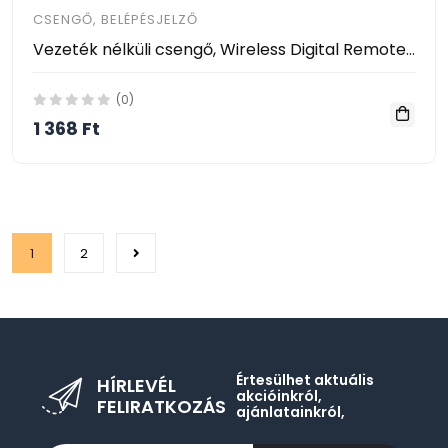
CSENGŐ, BELÉPÉSJELZŐ
Vezeték nélküli csengő, Wireless Digital Remote Control Doorbell
(0)
1 368 Ft
1
2
Értesülhet aktuális
HÍRLEVÉL
akcióinkról,
FELIRATKOZÁS
ajánlatainkról,