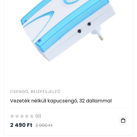
CSENGŐ, BELÉPÉSJELZŐ
Vezeték nélküli kapucsengő, 32 dallammal
(0)
2 490 Ft
2 990 Ft