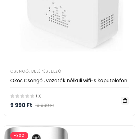
CSENGŐ, BELÉPÉSJELZŐ
Okos Csengő , vezeték nélküli wifi-s kaputelefon
(0)
9 990 Ft
19 990 Ft
-33%