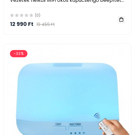
Vezeték nélküli WiFi okos kapucsengő beépített HD kamerával X SMART HOME
(0)
12 990 Ft
19 459 Ft
-33%