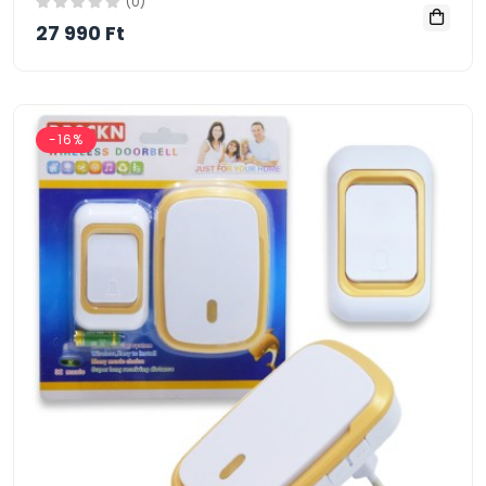
(0)
27 990 Ft
-16%