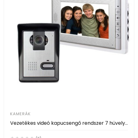
KAMERÁK
Vezetékes videó kapucsengő rendszer 7 hüvelykes LCD monitor színes videó - Video DoorPHone For Villa