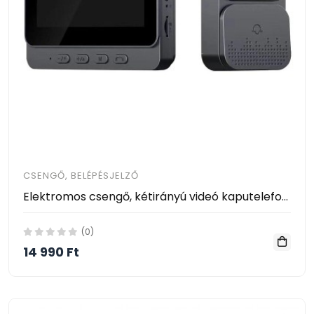
CSENGŐ, BELÉPÉSJELZŐ
Elektromos csengő, kétirányú videó kaputelefon, infravörös éjjellátó, 4,3 hüvelykes képernyő 1080P 2,4G
(0)
14 990 Ft