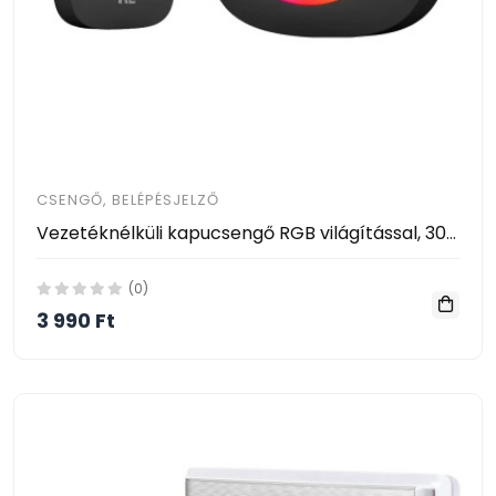
CSENGŐ, BELÉPÉSJELZŐ
Vezetéknélküli kapucsengő RGB világítással, 300m hatótávval
(0)
3 990 Ft