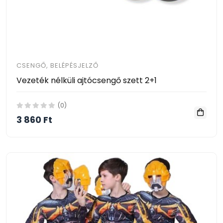
CSENGŐ, BELÉPÉSJELZŐ
Vezeték nélküli ajtócsengő szett 2+1
(0)
3 860 Ft