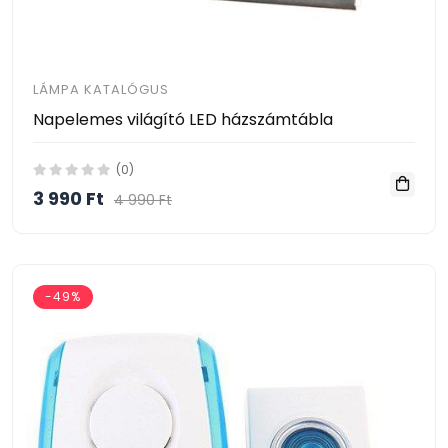
LÁMPA KATALÓGUS
Napelemes világító LED házszámtábla
(0)
3 990 Ft
4 990 Ft
-49%