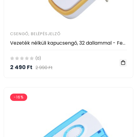
CSENGŐ, BELÉPÉSJELZŐ
Vezeték nélküli kapucsengő, 32 dallammal - Fehér-Sárga
(0)
2 490 Ft
2 990 Ft
-16%