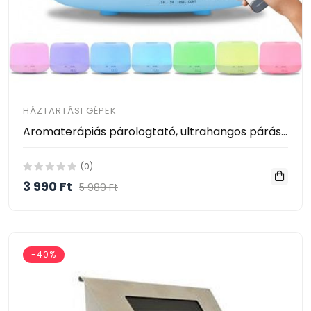
HÁZTARTÁSI GÉPEK
Aromaterápiás párologtató, ultrahangos párásító és illatosító, 7 színű változó led - távirányítóval
(0)
3 990 Ft
5 989 Ft
-40%