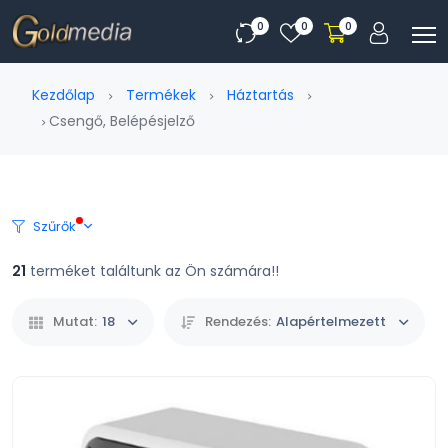
0
0
0
Kezdőlap
Termékek
Háztartás
Csengő, Belépésjelző
Szűrők
21
terméket találtunk az Ön számára!!
Mutat:
18
Rendezés:
Alapértelmezett