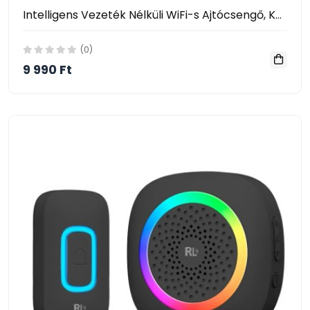
Intelligens Vezeték Nélküli WiFi-s Ajtócsengő, Kaputelefon HD Kamerával
(0)
9 990 Ft