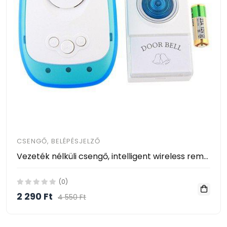
CSENGŐ, BELÉPÉSJELZŐ
Vezeték nélküli csengő, intelligent wireless remote control doorbell VOYE Model: V009A
(0)
2 290 Ft
4 550 Ft