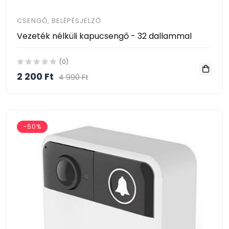
CSENGŐ, BELÉPÉSJELZŐ
Vezeték nélküli kapucsengő - 32 dallammal
(0)
2 200 Ft
4 990 Ft
-50%