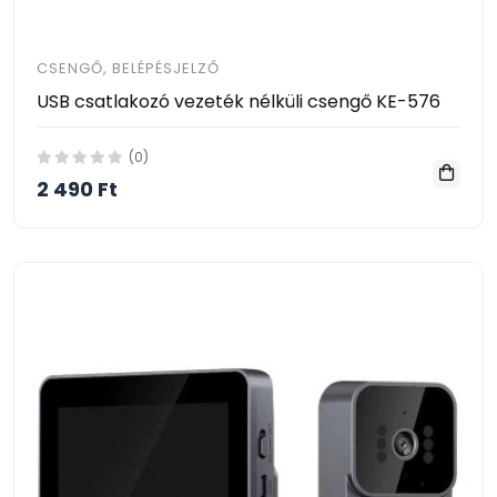
CSENGŐ, BELÉPÉSJELZŐ
USB csatlakozó vezeték nélküli csengő KE-576
(0)
2 490 Ft