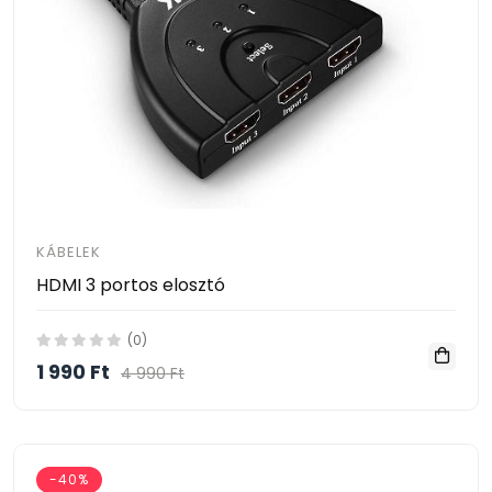
KÁBELEK
HDMI 3 portos elosztó
(0)
1 990 Ft
4 990 Ft
-40%