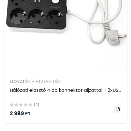
ELOSZTÓK - ÁTALAKÍTÓK
Hálózati elosztó 4 db konnektor aljzattal + 2xUSB csatlakozóval és kapcsolóval / hosszabbító
(0)
2 989 Ft