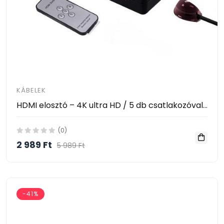
KÁBELEK
HDMI elosztó – 4K ultra HD / 5 db csatlakozóval, távirányítóval
(0)
2 989 Ft
5 989 Ft
-41%