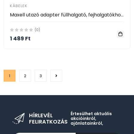
KÁBELEK
Maxell utazó adapter füllhalgató, fejhalgatókhoz(headphone adapter kit)
(0)
1 489 Ft
1
2
3
Értesülhet aktuális
HÍRLEVÉL
akcióinkról,
FELIRATKOZÁS
ajánlatainkról,