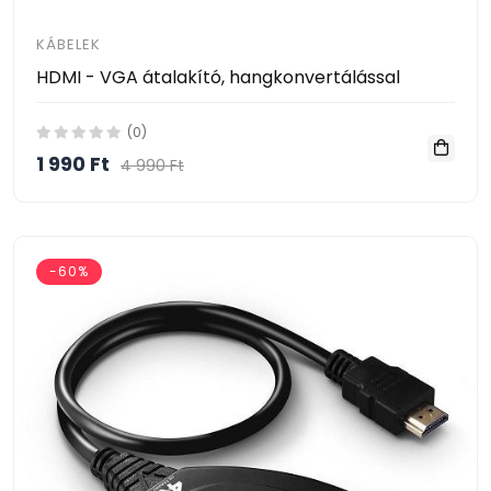
KÁBELEK
HDMI - VGA átalakító, hangkonvertálással
(0)
1 990 Ft
4 990 Ft
-60%