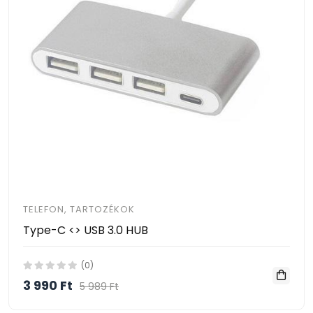
TELEFON, TARTOZÉKOK
Type-C <> USB 3.0 HUB
(0)
3 990 Ft
5 989 Ft