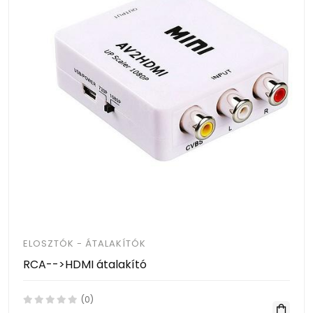
ELOSZTÓK - ÁTALAKÍTÓK
RCA-->HDMI átalakító
(0)