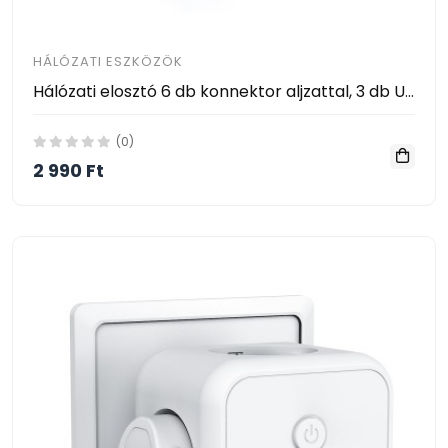
HÁLÓZATI ESZKÖZÖK
Hálózati elosztó 6 db konnektor aljzattal, 3 db USB-vel és 1 db USB-C-vel / 2 m hosszabbító
(0)
2 990 Ft