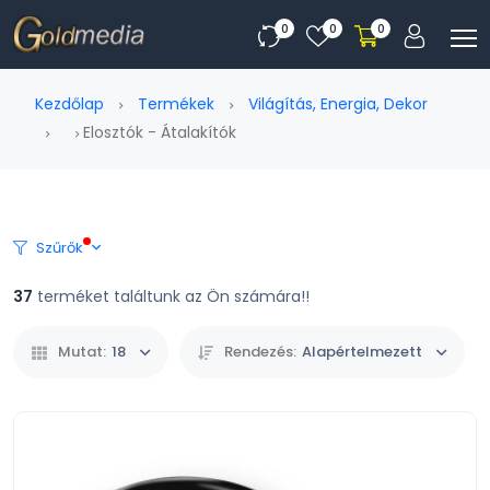
0
0
0
Kezdőlap
Termékek
Világítás, Energia, Dekor
Elosztók - Átalakítók
Szűrők
37
terméket találtunk az Ön számára!!
Mutat:
18
Rendezés:
Alapértelmezett