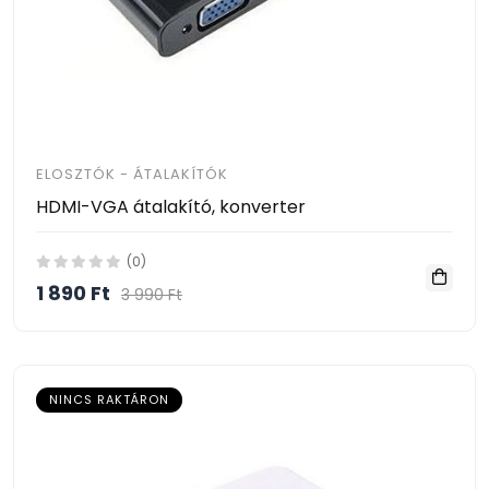
ELOSZTÓK - ÁTALAKÍTÓK
HDMI-VGA átalakító, konverter
(0)
1 890 Ft
3 990 Ft
NINCS RAKTÁRON