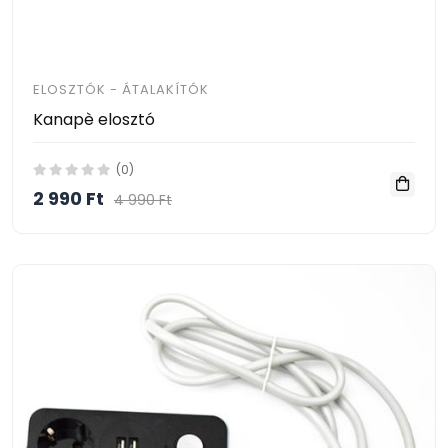
ELOSZTÓK - ÁTALAKÍTÓK
Kanapè elosztó
(0)
2 990 Ft
4 990 Ft