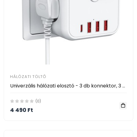
HÁLÓZATI TÖLTŐ
Univerzális hálózati elosztó - 3 db konnektor, 3 db USB, 1 db Type-C csatlakozó, Európai szabvány
(0)
4 490 Ft