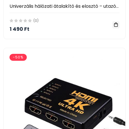
Univerzális hálózati átalakító és elosztó – utazó adapter, dugvilla USB-vel
(0)
1 490 Ft
-50%