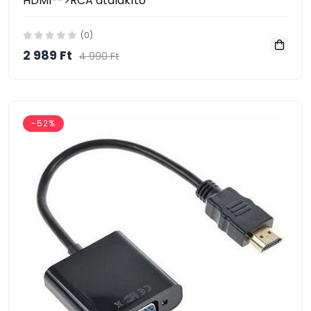
HDMI-->RCA átalakító
(0)
2 989 Ft
4 990 Ft
-52%