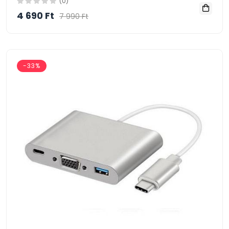
(0)
4 690 Ft
7 990 Ft
-33%