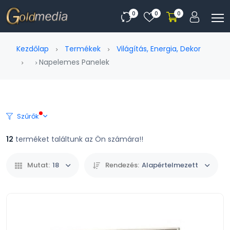
0
0
0
Kezdőlap
Termékek
Világítás, Energia, Dekor
Napelemes Panelek
Szűrők
12
terméket találtunk az Ön számára!!
Mutat:
18
Rendezés:
Alapértelmezett