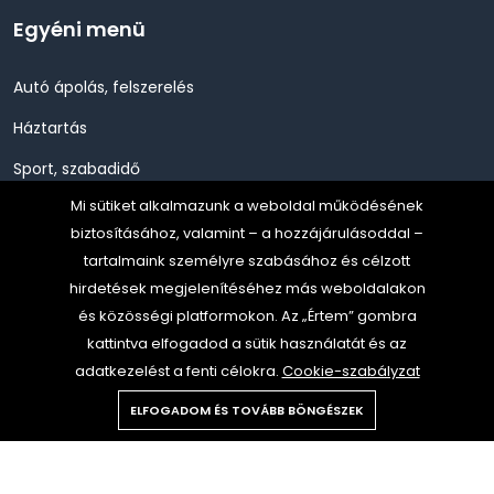
Egyéni menü
Autó ápolás, felszerelés
Háztartás
Sport, szabadidő
Mi sütiket alkalmazunk a weboldal működésének
Szépség, Egészség, Higénia
biztosításához, valamint – a hozzájárulásoddal –
Szerszám, Barkácsolás
tartalmaink személyre szabásához és célzott
hirdetések megjelenítéséhez más weboldalakon
Telefon, Okos eszköz, GPS
és közösségi platformokon. Az „Értem” gombra
TV, Szórakoztató elekt, HiFi
kattintva elfogadod a sütik használatát és az
adatkezelést a fenti célokra.
Cookie-szabályzat
ELFOGADOM ÉS TOVÁBB BÖNGÉSZEK
Copyright © 2024 Gold Media all rights reserved.
All rights reserved.