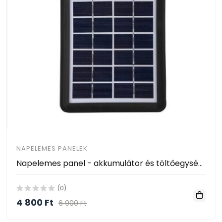
NAPELEMES PANELEK
Napelemes panel - akkumulátor és töltőegység - 8W
(0)
4 800 Ft
6 900 Ft