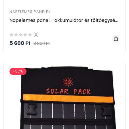
NAPELEMES PANELEK
Napelemes panel - akkumulátor és töltőegység - 12W
(0)
5 600 Ft
8 800 Ft
-57%