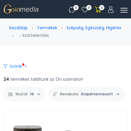
0
0
0
Kezdőlap
Termékek
Szépség, Egészség, Higénia
Szőrtelenítés
Szűrők
24
terméket találtunk az Ön számára!!
Mutat:
18
Rendezés:
Alapértelmezett