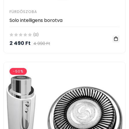
FÜRDŐSZOBA
Solo intelligens borotva
(0)
2 490 Ft
4 990 Ft
-50%