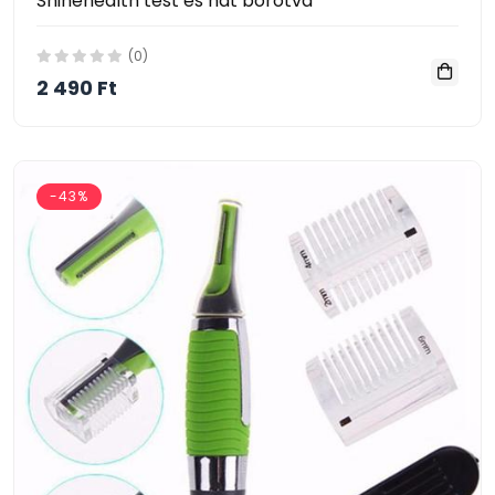
Shinehealth test és hát borotva
(0)
2 490 Ft
-43%