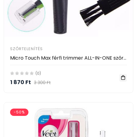
SZŐRTELENÍTÉS
Micro Touch Max férfi trimmer ALL-IN-ONE szőrtelenítő
(0)
1 870 Ft
3 300 Ft
-50%