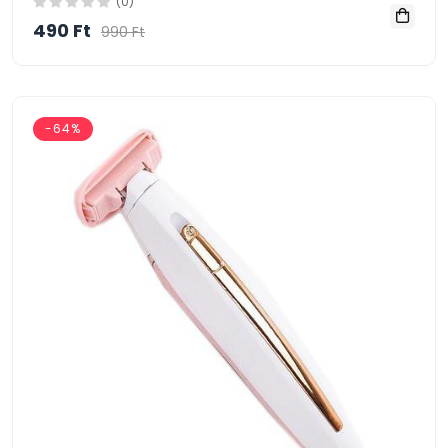
(0)
490 Ft
990 Ft
-64%