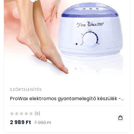
SZŐRTELENÍTÉS
ProWax elektromos gyantamelegítő készülék - 500 ml
(0)
2 989 Ft
7 990 Ft