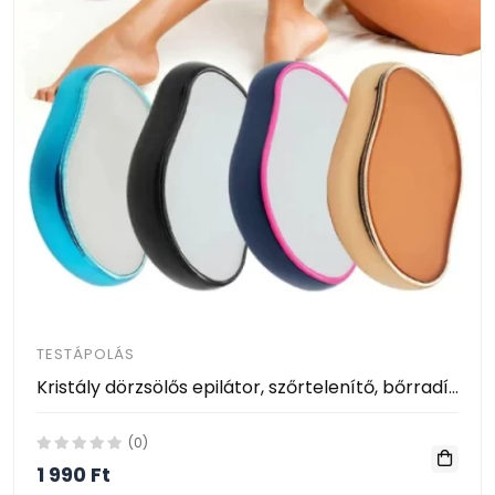
TESTÁPOLÁS
Kristály dörzsölős epilátor, szőrtelenítő, bőrradírozó
(0)
1 990 Ft