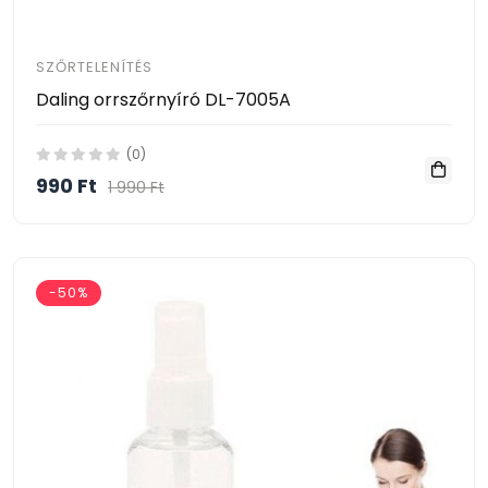
SZŐRTELENÍTÉS
Daling orrszőrnyíró DL-7005A
(0)
990 Ft
1 990 Ft
-50%