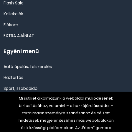
Flash Sale
Kollekciók
Fiókom
EXTRA AJÁNLAT
Egyéni menü
Autó ápolás, felszerelés
Háztartás
Sport, szabadidő
Mi sütiket alkalmazunk a weboldal működésének
Szépség, Egészség, Higénia
biztosításához, valamint – a hozzájárulásoddal –
Szerszám, Barkácsolás
tartalmaink személyre szabásához és célzott
hirdetések megjelenítéséhez más weboldalakon
Telefon, Okos eszköz, GPS
és közösségi platformokon. Az „Értem” gombra
TV, Szórakoztató elekt, HiFi