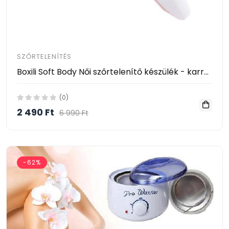
SZŐRTELENÍTÉS
Boxili Soft Body Női szőrtelenítő készülék - karra, bikinivonalra, lábra - vezeték nélküli
(0)
2 490 Ft
6 990 Ft
-62%