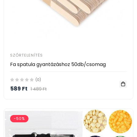
SZŐRTELENÍTÉS
Fa spatula gyantázáshoz 50db/csomag
(0)
589 Ft
1 489 Ft
-50%