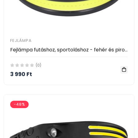
FEJLÁMPA
Fejlámpa futáshoz, sportoláshoz - fehér és piros fény
(0)
3 990 Ft
-48%