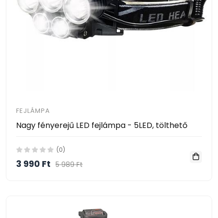
FEJLÁMPA
Nagy fényerejű LED fejlámpa - 5LED, tölthető
(0)
3 990 Ft
5 989 Ft