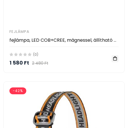
FEJLÁMPA
fejlámpa, LED COB+CREE, mágnessel, állítható pánttal, 200 lm, USB
(0)
1 580 Ft
2 480 Ft
-42%