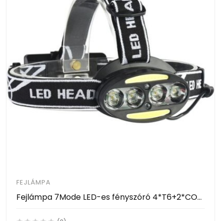
FEJLÁMPA
Fejlámpa 7Mode LED-es fényszóró 4*T6+2*COB+2*piros vízálló újratölthető MX-2504