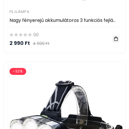
FEJLÁMPA
Nagy fényerejű akkumulátoros 3 funkciós fejlámpa beépített napelemmel
(0)
2 990 Ft
4 990 Ft
-33%