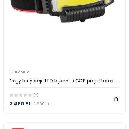
FEJLÁMPA
Nagy fényerejű LED fejlámpa COB projektoros LED vészjelzés W685-5
(0)
2 490 Ft
3 880 Ft