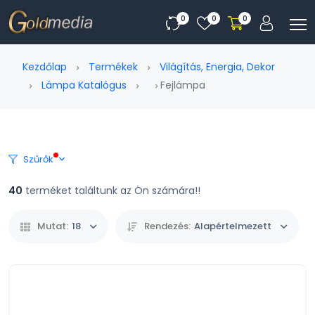
0
0
0
Kezdőlap
Termékek
Világítás, Energia, Dekor
Lámpa Katalógus
Fejlámpa
Szűrők
40
terméket találtunk az Ön számára!!
Mutat:
18
Rendezés:
Alapértelmezett