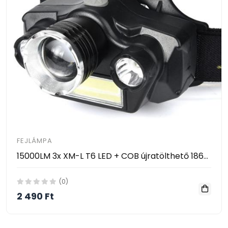
FEJLÁMPA
15000LM 3x XM-L T6 LED + COB újratölthető 18650 Fejlámpa
(0)
2 490 Ft