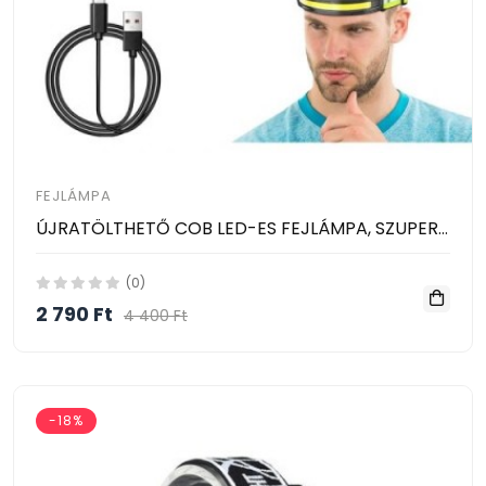
FEJLÁMPA
ÚJRATÖLTHETŐ COB LED-ES FEJLÁMPA, SZUPERFÉNYES, 230°-OS SZÉLES FÉNYSUGÁRRAL, FÉNYVISSZAVERŐ FEJPÁNTTAL
(0)
2 790 Ft
4 400 Ft
-18%