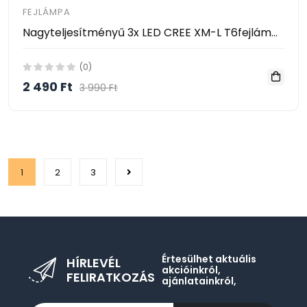
FEJLÁMPA
Nagyteljesítményű 3x LED CREE XM-L T6fejlámpa, 3W, 3800 lm, állítható szög, 12V töltő
(0)
2 490 Ft
3 990 Ft
1
2
3
Értesülhet aktuális
HÍRLEVÉL
akcióinkról,
FELIRATKOZÁS
ajánlatainkról,