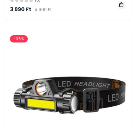
(0)
3 990 Ft
4 900 Ft
-36%