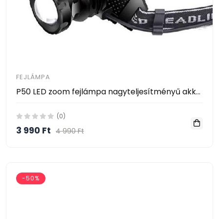
FEJLÁMPA
P50 LED zoom fejlámpa nagyteljesítményű akkumulátorral
(0)
3 990 Ft
4 990 Ft
-50%