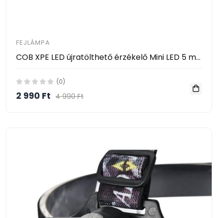
FEJLÁMPA
COB XPE LED újratölthető érzékelő Mini LED 5 módú testmozgás-érzékelő fejlámpa
(0)
2 990 Ft
4 990 Ft