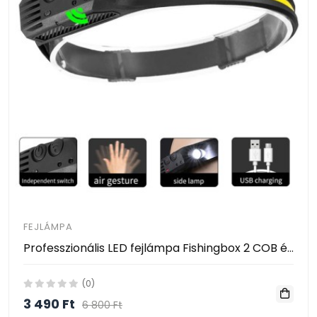
FEJLÁMPA
Professzionális LED fejlámpa Fishingbox 2 COB és XPE LED szalaggal, 1200mAh akkumulátorral, vízálló, ideális kempingezéshez, horgászathoz és vadászathoz, C típus, 800 lumen, frontális
(0)
3 490 Ft
6 800 Ft