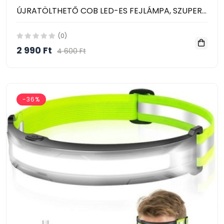
ÚJRATÖLTHETŐ COB LED-ES FEJLÁMPA, SZUPERFÉNYES COB és XPE LED 10W 350LM 1200mAh Mozgásérzékelős
(0)
2 990 Ft
4 600 Ft
-36%