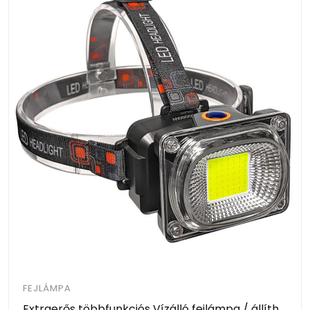
FEJLÁMPA
Extraerős többfunkciós Vízálló fejlámpa / állítható pánttal és lámpatesttel