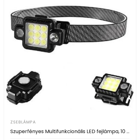
ZSEBLÁMPA
Szuperfényes Multifunkcionális LED fejlámpa, 10 LED akkumulátoros dönthető fejjel, TM-G21