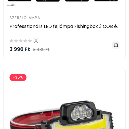
SZERELŐLÁMPA
Professzionális LED fejlámpa Fishingbox 3 COB és XPE LED szalaggal, 1200mAh akkumulátorral, vízálló, ideális kempingezéshez, horgászathoz és vadászathoz, C típus, 800 lumen, frontális
(0)
3 990 Ft
8 480 Ft
-35%