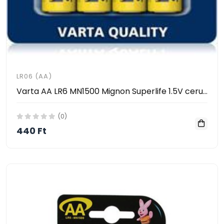
LR06 (AA)
Varta AA LR6 MN1500 Mignon Superlife 1.5V ceruza elem 4db / CS
(0)
440 Ft