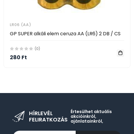
LR06 (AA)
GP SUPER alkáli elem ceruza AA (LR6) 2 DB / CS
(0)
280 Ft
Értesülhet aktuális
HÍRLEVÉL
akcióinkról,
FELIRATKOZÁS
ajánlatainkról,