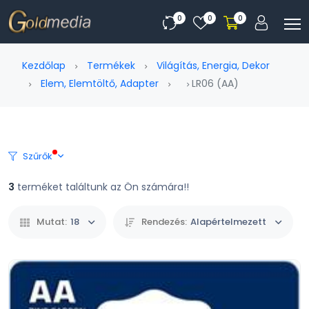
0
0
0
Kezdőlap
Termékek
Világítás, Energia, Dekor
Elem, Elemtöltő, Adapter
LR06 (AA)
Szűrők
3
terméket találtunk az Ön számára!!
Mutat:
18
Rendezés:
Alapértelmezett