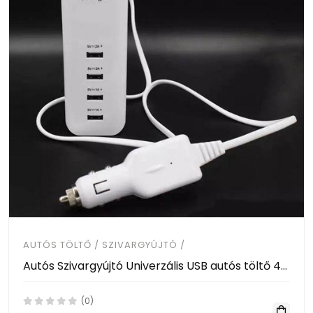
AUTÓS TÖLTŐ / SZIVARGYÚJTÓ /
Autós Szivargyújtó Univerzális USB autós töltő 4-port 20W Power Adapter LED kijelzővel 1.2 m
(0)