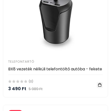
TELEFONTARTÓ
BX8 vezeték nélküli telefontöltő autóba - fekete
(0)
3 490 Ft
5 989 Ft