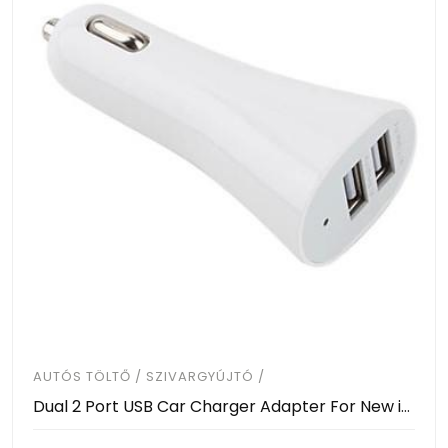
AUTÓS TÖLTŐ / SZIVARGYÚJTÓ /
Dual 2 Port USB Car Charger Adapter For New iPad 3 2 iPhone 5S 5C 5 4 4S iPod