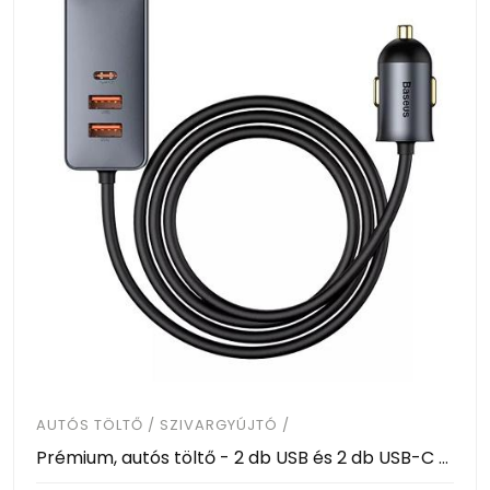
AUTÓS TÖLTŐ / SZIVARGYÚJTÓ /
Prémium, autós töltő - 2 db USB és 2 db USB-C csatlakozóval - Baseus