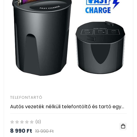
TELEFONTARTÓ
Autós vezeték nélküli telefontöltő és tartó egyben - szivargyújtós csatlakozás / USB és Type-C bemenet
(0)
8 990 Ft
19 990 Ft