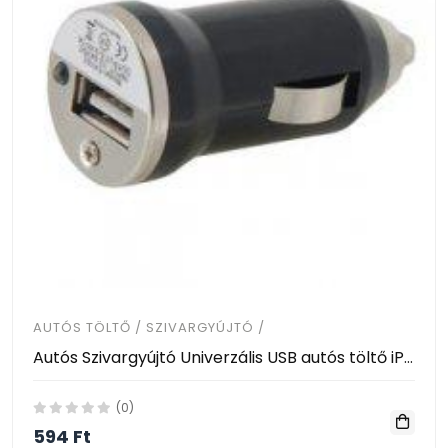
AUTÓS TÖLTŐ / SZIVARGYÚJTÓ /
Autós Szivargyújtó Univerzális USB autós töltő iPhone 3g/3gs
(0)
594 Ft