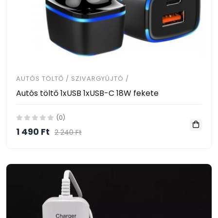
AUTÓS TÖLTŐ / SZIVARGYÚJTÓ /
Autós töltő 1xUSB 1xUSB-C 18W fekete
(0)
1 490 Ft
2 240 Ft