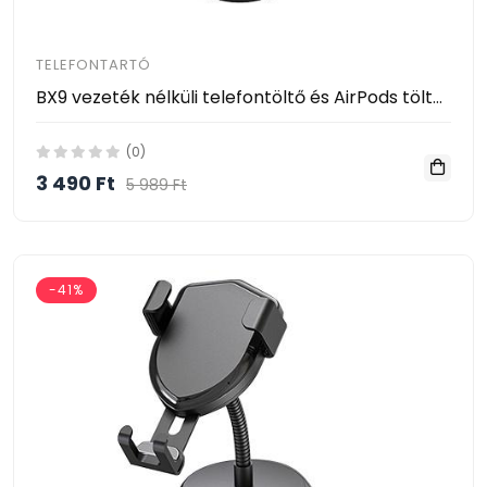
TELEFONTARTÓ
BX9 vezeték nélküli telefontöltő és AirPods töltő autóba - fekete
(0)
3 490 Ft
5 989 Ft
-41%