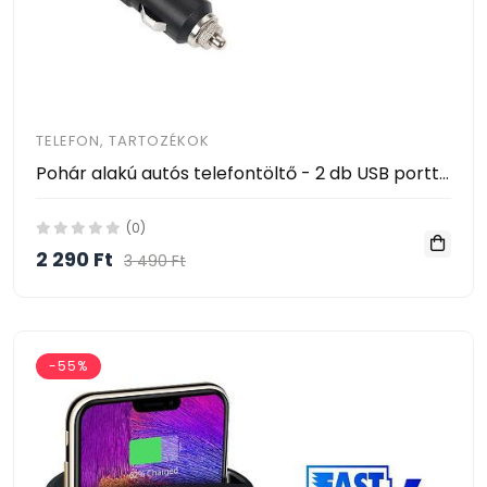
TELEFON, TARTOZÉKOK
Pohár alakú autós telefontöltő - 2 db USB porttal / 120 W
(0)
2 290 Ft
3 490 Ft
-55%