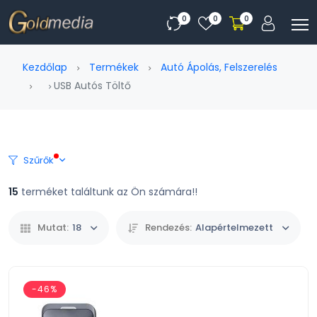
0
0
0
Kezdőlap
Termékek
Autó Ápolás, Felszerelés
USB Autós Töltő
Szűrők
15
terméket találtunk az Ön számára!!
Mutat:
18
Rendezés:
Alapértelmezett
-46%