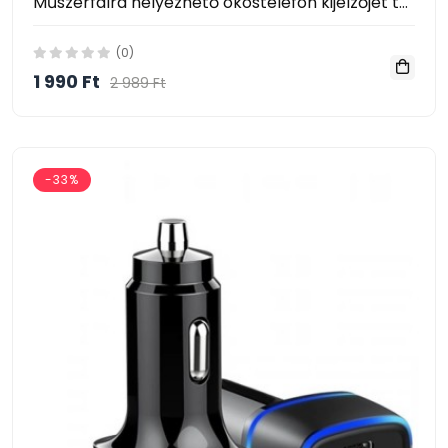
Műszerfalra helyezhető okostelefon kijelzőjét tükröző navigációs készülék XC-90
(0)
1 990 Ft
2 989 Ft
-33%