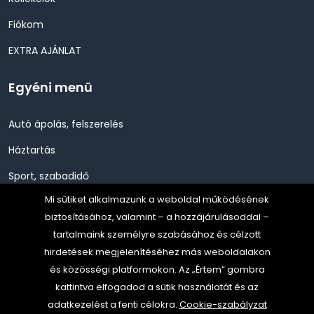
Fiókom
EXTRA AJÁNLAT
Egyéni menü
Autó ápolás, felszerelés
Háztartás
Sport, szabadidő
Mi sütiket alkalmazunk a weboldal működésének
Szépség, Egészség, Higénia
biztosításához, valamint – a hozzájárulásoddal –
Szerszám, Barkácsolás
tartalmaink személyre szabásához és célzott
hirdetések megjelenítéséhez más weboldalakon
Telefon, Okos eszköz, GPS
és közösségi platformokon. Az „Értem” gombra
TV, Szórakoztató elekt, HiFi
kattintva elfogadod a sütik használatát és az
adatkezelést a fenti célokra.
Cookie-szabályzat