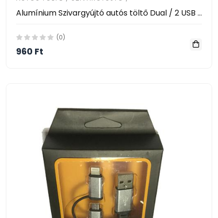
Alumínium Szivargyújtó autós töltő Dual / 2 USB port 2.1A 1.0A / iPhone 5 6 6 plusz iPad 2 3 4 5 Samsung Galaxy S4 S5
(0)
960 Ft