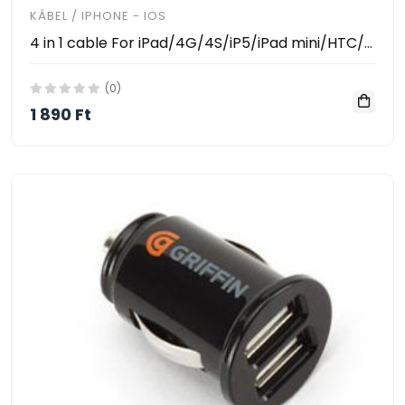
KÁBEL / IPHONE - IOS
4 in 1 cable For iPad/4G/4S/iP5/iPad mini/HTC/SAMSUNG 2.1A
(0)
1 890 Ft