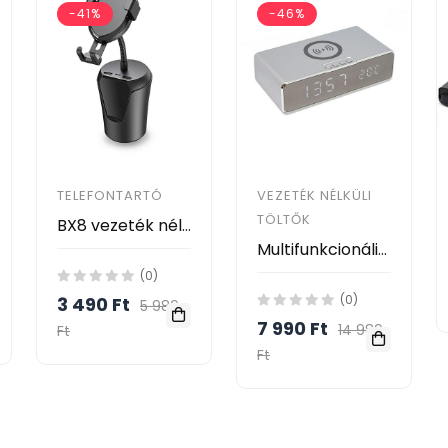
-41%
-46%
TELEFONTARTÓ
VEZETÉK NÉLKÜLI
TÖLTŐK
BX8 vezeték nélküli telefontöltő autóba - fekete
Multifunkcionális LED ébresztőóra - vezeték nélküli QI töltő
(0)
(0)
3 490 Ft
5 989
7 990 Ft
14 989
Ft
Ft