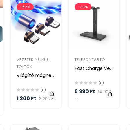
-62%
-33%
VEZETÉK NÉLKÜLI
TELEFONTARTÓ
TÖLTŐK
Fast Charge Vezeték nélküli töltődokk
Világító mágneses töltőkábel "Mag Flash" 3in1 LED világítással és három mágneses csatlakozóval minden készülék töltésére - 1m
(0)
(0)
9 990 Ft
14 990
1 200 Ft
3 200 Ft
Ft