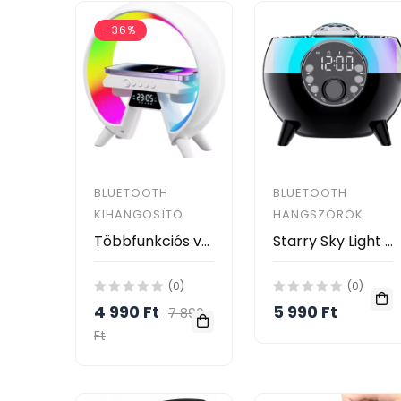
-36%
BLUETOOTH
BLUETOOTH
KIHANGOSÍTÓ
HANGSZÓRÓK
Többfunkciós vezeték nélküli RGB LED lámpa hangszóróval, bluetooth kapcsolattal Időkijelzés és ébresztőóra funkció XM-X63
Starry Sky Light vezeték nélküli töltő Bluetooth hangszóró BT-2203 RGB színes hangulatú éjszakai fény
(0)
(0)
4 990 Ft
5 990 Ft
7 890
Ft