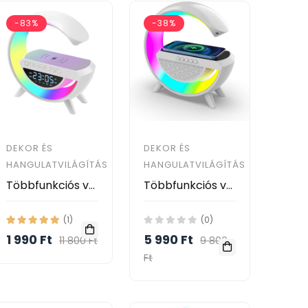
-83%
-38%
DEKOR ÉS
DEKOR ÉS
HANGULATVILÁGÍTÁS
HANGULATVILÁGÍTÁS
Többfunkciós vezeték nélküli RGB LED lámpa hangszóróval, bluetooth kapcsolattal Időkijelzés és ébresztőóra funkció
Többfunkciós vezeték nélküli RGB LED lámpa hangszóróval, bluetooth kapcsolattal
(1)
(0)
1 990 Ft
5 990 Ft
11 800 Ft
9 800
Ft