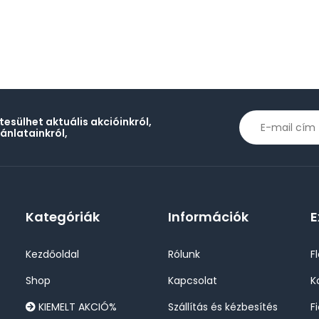
rtesülhet aktuális akcióinkról,
jánlatainkról,
Kategóriák
Információk
E
Kezdőoldal
Rólunk
F
Shop
Kapcsolat
K
KIEMELT AKCIÓ%
Szállítás és kézbesítés
F