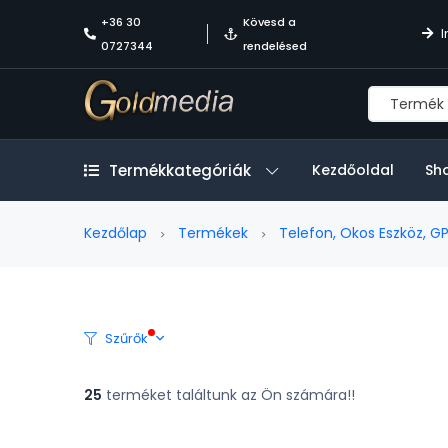
+36 30
Kövesd a
I
0727344
rendelésed
Termékkategóriák
Kezdőoldal
Sh
Kezdőlap
Termékek
Telefon, Okos Eszköz, G
Szűrők
25
terméket találtunk az Ön számára!!