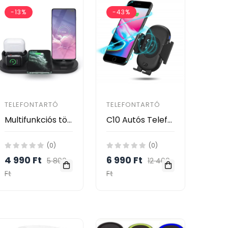
-13%
-43%
TELEFONTARTÓ
TELEFONTARTÓ
Multifunkciós töltőállomás 3 eszköz egyidejű, vezeték nélküli töltésére
C10 Autós Telefontartó És Vezeték Nélküli Töltő Infravörös Érzékelővel
(0)
(0)
4 990 Ft
6 990 Ft
5 800
12 400
Ft
Ft