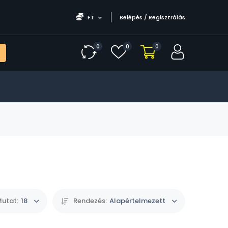
FT
Belépés / Regisztrálás
0
0
0
utat:
18
Rendezés:
Alapértelmezett