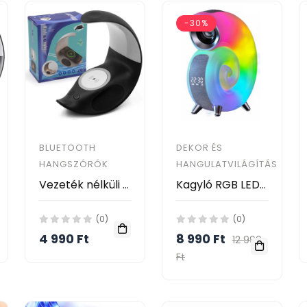
-30%
BLUETOOTH
DEKOR ÉS
HANGSZÓRÓK
HANGULATVILÁGÍTÁS
Vezeték nélküli telefontöltő, kislámpa és Bluetooth kihangosító L-32
Kagyló RGB LED éjszakai lámpa Ébresztő lámpa Alvás világítás Okos atmoszféra lámpa Bluetooth órával Stereo BT hangszóróval - Csiga alakú
(0)
(0)
4 990 Ft
8 990 Ft
12 990
Ft