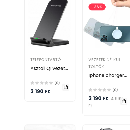
-36%
TELEFONTARTÓ
VEZETÉK NÉLKÜLI
TÖLTŐK
Asztali QI vezeték nélküli telefon gyorstöltő és tartóállvány
Iphone charger wireless MagSafe vezeték nélküli töltő
(0)
(0)
3 190 Ft
3 190 Ft
4 990
Ft