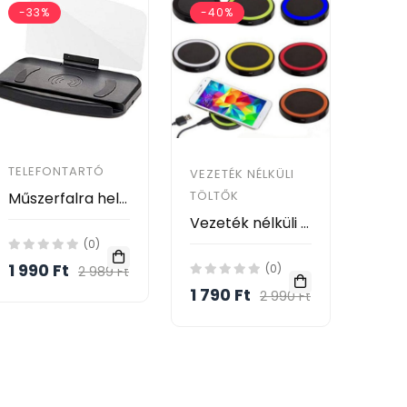
-33%
-40%
TELEFONTARTÓ
VEZETÉK NÉLKÜLI
TÖLTŐK
Műszerfalra helyezhető okostelefon kijelzőjét tükröző navigációs készülék XC-90
Vezeték nélküli töltő - QI charger pad
(0)
1 990 Ft
(0)
2 989 Ft
1 790 Ft
2 990 Ft