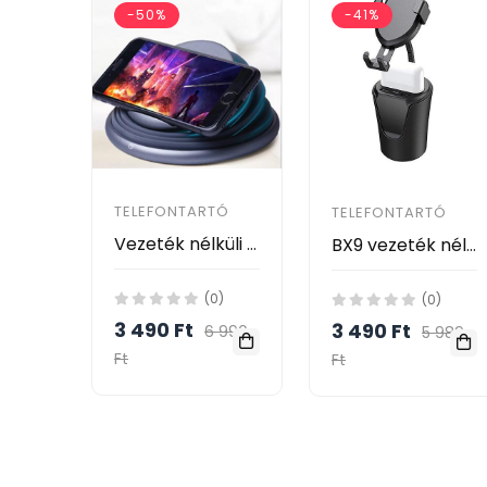
-50%
-41%
TELEFONTARTÓ
TELEFONTARTÓ
Vezeték nélküli töltő - Világító töltődokk okostelefonokhoz
BX9 vezeték nélküli telefontöltő és AirPods töltő autóba - fekete
(0)
(0)
3 490 Ft
3 490 Ft
6 990
5 989
Ft
Ft