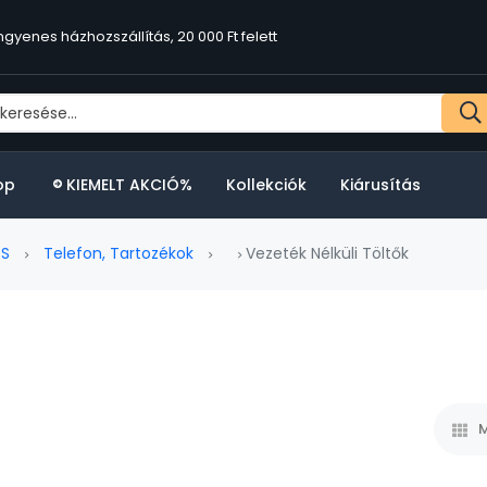
ngyenes házhozszállítás, 20 000 Ft felett
op
KIEMELT AKCIÓ%
Kollekciók
Kiárusítás
PS
Telefon, Tartozékok
Vezeték Nélküli Töltők
M