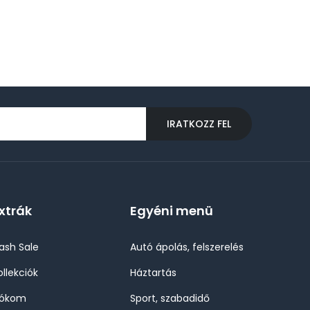
IRATKOZZ FEL
xtrák
Egyéni menü
lash Sale
Autó ápolás, felszerelés
ollekciók
Háztartás
iókom
Sport, szabadidő