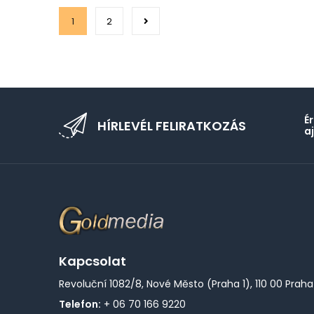
1
2
É
HÍRLEVÉL FELIRATKOZÁS
a
Kapcsolat
Revoluční 1082/8, Nové Město (Praha 1), 110 00 Praha
Telefon:
+ 06 70 166 9220