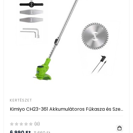
KERTÉSZET
Kimiyo CH23-361 Akkumulátoros Fűkasza és Szegélynyíró 24V – 2 Akkumulátorral
(0)
6 990 Ft
11 660 Ft