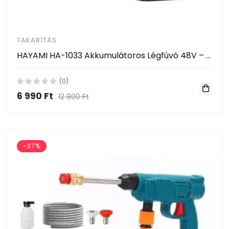
TAKARÍTÁS
HAYAMI HA-1033 Akkumulátoros Légfúvó 48V – Vezeték Nélküli Tisztító Ventilátor 2 Akkumulátorral
(0)
6 990 Ft
12 800 Ft
-37%