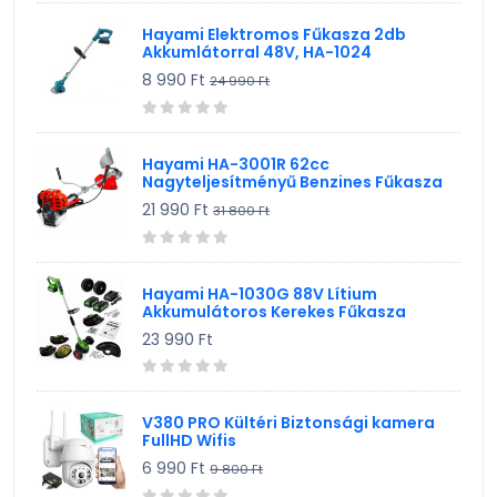
Hayami Elektromos Fűkasza 2db
Akkumlátorral 48V, HA-1024
8 990 Ft
24 990 Ft
Hayami HA-3001R 62cc
Nagyteljesítményű Benzines Fűkasza
21 990 Ft
31 800 Ft
Hayami HA-1030G 88V Lítium
Akkumulátoros Kerekes Fűkasza
23 990 Ft
V380 PRO Kültéri Biztonsági kamera
FullHD Wifis
6 990 Ft
9 800 Ft