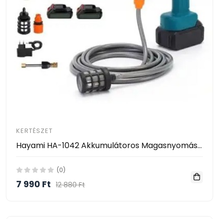
KERTÉSZET
Hayami HA-1042 Akkumulátoros Magasnyomású Mosó – 2 Akkumulátorral, Habosító Tartállyal és Kofferrel
(0)
7 990 Ft
12 880 Ft