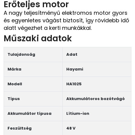
Erőteljes motor
A nagy teljesítményű elektromos motor gyors
és egyenletes vágást biztosít, így rövidebb idő
alatt végezhet a kerti munkákkal.
Műszaki adatok
Tulajdonság
Adat
Márka
Hayami
Modell
HA1025
Típus
Akkumulátoros bozótvágó
Akkumulátor típusa
Lítium-ion
Feszültség
48 V