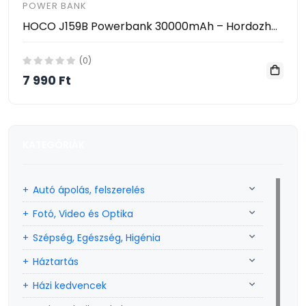
POWER BANK
HOCO J159B Powerbank 30000mAh – Hordozható Gyorstöltő PD/QC Támogatással, 22.5W, 2×USB + Type-C
(0)
7 990 Ft
KATEGÓRIÁK
Autó ápolás, felszerelés
Fotó, Video és Optika
Szépség, Egészség, Higénia
Háztartás
Házi kedvencek