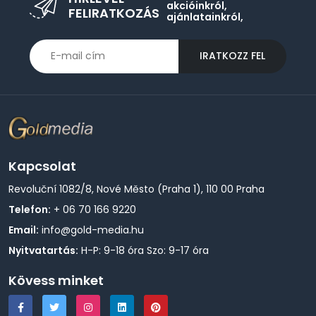
akcióinkról,
FELIRATKOZÁS
ajánlatainkról,
IRATKOZZ FEL
Kapcsolat
Revoluční 1082/8, Nové Město (Praha 1), 110 00 Praha
Telefon:
+ 06 70 166 9220
Email:
info@gold-media.hu
Nyitvatartás:
H-P: 9-18 óra Szo: 9-17 óra
Kövess minket