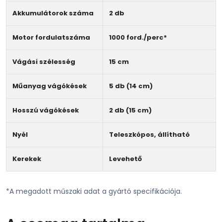
Akkumulátorok száma
2 db
Motor fordulatszáma
1000 ford./perc*
Vágási szélesség
15 cm
Műanyag vágókések
5 db (14 cm)
Hosszú vágókések
2 db (15 cm)
Nyél
Teleszkópos, állítható
Kerekek
Levehető
*A megadott műszaki adat a gyártó specifikációja.