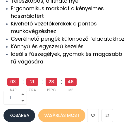
Teleszkópos, állítható nyél
Ergonomikus markolat a kényelmes
használatért
Kivehető vezetőkerekek a pontos
munkavégzéshez
Cserélhető pengék különböző feladatokhoz
Könnyű és egyszerű kezelés
Ideális fűszegélyek, gyomok és magasabb
fű vágására
03
21
28
45
NAP
ÓRA
PERC
MP
KOSÁRBA
VÁSÁRLÁS MOST