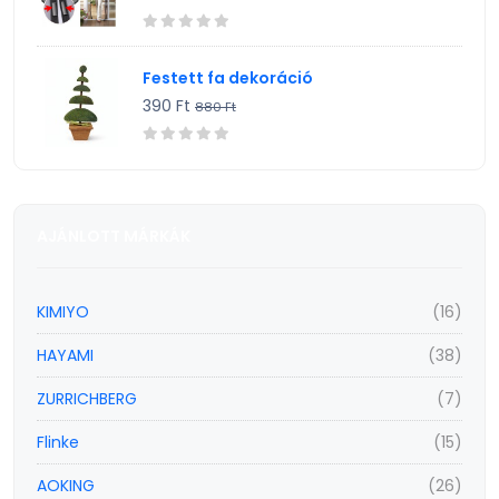
Festett fa dekoráció
390 Ft
880 Ft
AJÁNLOTT MÁRKÁK
KIMIYO
(16)
HAYAMI
(38)
ZURRICHBERG
(7)
Flinke
(15)
AOKING
(26)