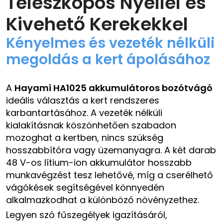
Teleszkópos Nyéllel és
Kivehető Kerekekkel
Kényelmes és vezeték nélküli
megoldás a kert ápolásához
A
Hayami HA1025 akkumulátoros bozótvágó
ideális választás a kert rendszeres
karbantartásához. A vezeték nélküli
kialakításnak köszönhetően szabadon
mozoghat a kertben, nincs szükség
hosszabbítóra vagy üzemanyagra. A két darab
48 V-os lítium-ion akkumulátor hosszabb
munkavégzést tesz lehetővé, míg a cserélhető
vágókések segítségével könnyedén
alkalmazkodhat a különböző növényzethez.
Legyen szó fűszegélyek igazításáról,