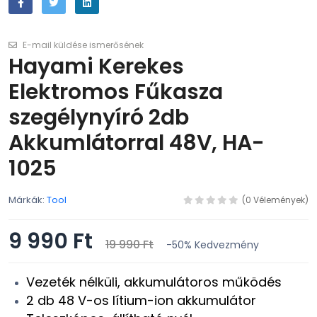
E-mail küldése ismerősének
Hayami Kerekes
Elektromos Fűkasza
szegélynyíró 2db
Akkumlátorral 48V, HA-
1025
Márkák:
Tool
(0 Vélemények)
9 990 Ft
19 990 Ft
-50%
Kedvezmény
Vezeték nélküli, akkumulátoros működés
2 db 48 V-os lítium-ion akkumulátor