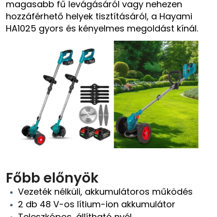
magasabb fű levágásáról vagy nehezen
hozzáférhető helyek tisztításáról, a Hayami
HA1025 gyors és kényelmes megoldást kínál.
Főbb előnyök
Vezeték nélküli, akkumulátoros működés
2 db 48 V-os lítium-ion akkumulátor
Teleszkópos, állítható nyél