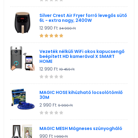
Silver Crest Air Fryer forró levegős sütő
6L - extra nagy, 2400W
12 990 Ft
34 990 Ft
Vezeték nélküli WiFi okos kapucsengő
beépített HD kamerával X SMART
HOME
12 990 Ft
19 459 Ft
MAGIC HOSE kihúzható locsolótömlő
30M
2 990 Ft
9 990 Ft
MAGIC MESH Mágneses szúnyogháló
990 Ft
1 990 Ft