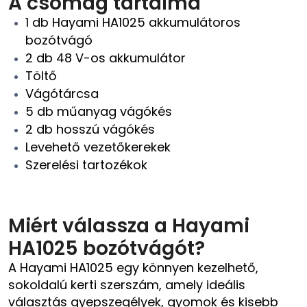
A csomag tartalma
1 db Hayami HA1025 akkumulátoros
bozótvágó
2 db 48 V-os akkumulátor
Töltő
Vágótárcsa
5 db műanyag vágókés
2 db hosszú vágókés
Levehető vezetőkerekek
Szerelési tartozékok
Miért válassza a Hayami
HA1025 bozótvágót?
A Hayami HA1025 egy könnyen kezelhető,
sokoldalú kerti szerszám, amely ideális
választás gyepszegélyek, gyomok és kisebb