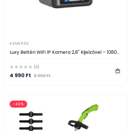
KAMERÁK
Luxy Beltéri WiFi IP Kamera 2,8" Kijelzővel – 1080P, AI Mozgásérzékelés, 360° Forgatható- Video Calling Smart Camera
(0)
4 990 Ft
8 990 Ft
-40%