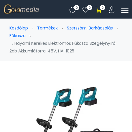
0
0
0
Kezdőlap
Termékek
Szerszám, Barkácsolás
Fűkasza
Hayami Kerekes Elektromos Fűkasza Szegélynyíró
2db Akkumlátorral 48V, HA-1025