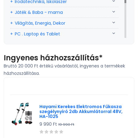
Irodatechnika, Iskolaszer
Játék & Baba - mama
Világítás, Energia, Dekor
PC . Laptop és Tablet
Sport, szabadidő
Szerszám, Barkácsolás
Ingyenes házhozszállítás*
Bruttó 20 000 Ft értékű vásárlástól, ingyenes a termékek
Telefon, Okos eszköz, GPS
házhozszállítása.
TV, Szórakoztató elekt, HiFi
KIEMELT TERMÉK
Egyéb
Hayami Kerekes Elektromos Fűkasza
szegélynyíró 2db Akkumlátorral 48V,
HA-1025
9 990 Ft
19 990 Ft