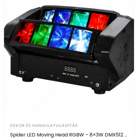
DEKOR ÉS HANGULATVILÁGÍTÁS
Spider LED Moving Head RGBW – 8×3W DMX512 Zenevezérelt LED Színpadi Fény HAYAMI KL25-120