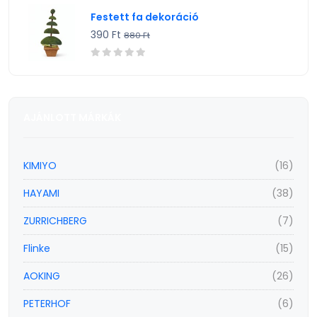
Festett fa dekoráció
390 Ft
880 Ft
AJÁNLOTT MÁRKÁK
KIMIYO
(16)
HAYAMI
(38)
ZURRICHBERG
(7)
Flinke
(15)
AOKING
(26)
PETERHOF
(6)