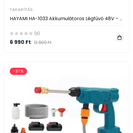
TAKARÍTÁS
HAYAMI HA-1033 Akkumulátoros Légfúvó 48V – Vezeték Nélküli Tisztító Ventilátor 2 Akkumulátorral
(0)
6 990 Ft
12 800 Ft
-37%