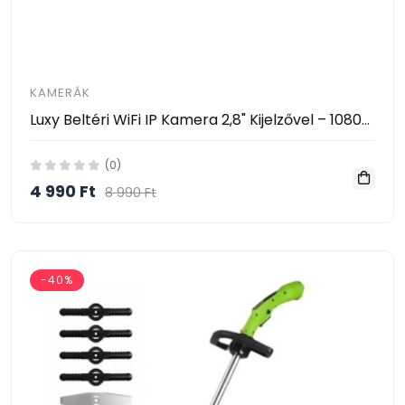
KAMERÁK
Luxy Beltéri WiFi IP Kamera 2,8" Kijelzővel – 1080P, AI Mozgásérzékelés, 360° Forgatható- Video Calling Smart Camera
(0)
4 990 Ft
8 990 Ft
-40%