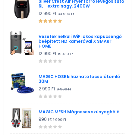
Silver Crest Air Fryer forró levegős sütő
6L - extra nagy, 2400W
12 990 Ft
34 990 Ft
Vezeték nélküli WiFi okos kapucsengő
beépített HD kamerával X SMART
HOME
12 990 Ft
19 459 Ft
MAGIC HOSE kihúzható locsolótömlő
30M
2 990 Ft
9 990 Ft
MAGIC MESH Mágneses szúnyogháló
990 Ft
1 990 Ft