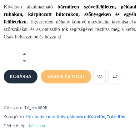
Kiválóan alkalmazható
bármilyen szövetfelületen, például
ruhákon, kárpitozott bútorokon, szőnyegeken és egyéb
felületeken.
Egyszerűen, néhány könnyű mozdulattal távolítsa el a
szőrszálakat, és az öntisztító tok segítségével tisztítsa meg a kefét.
Csak helyezze be és húzza ki.
KOSÁRBA
VÁSÁRLÁS MOST
Cikkszám
:
TV_Ma8805
Kategóriák:
Házi kedvencek
,
Kutya
,
Macska
,
Háztartás
,
Takarítás
Elérhetőség:
Készleten