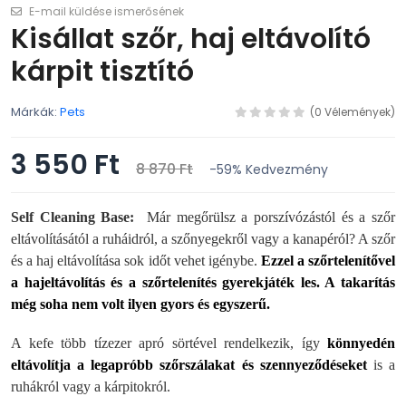
E-mail küldése ismerősének
Kisállat szőr, haj eltávolító
kárpit tisztító
Márkák:
Pets
(0 Vélemények)
3 550 Ft
8 870 Ft
-59%
Kedvezmény
Self Cleaning Base:
Már megőrülsz a porszívózástól és a szőr
eltávolításától a ruháidról, a szőnyegekről vagy a kanapéról? A szőr
és a haj eltávolítása sok időt vehet igénybe.
Ezzel a szőrtelenítővel
a hajeltávolítás és a szőrtelenítés gyerekjáték les. A takarítás
még soha nem volt ilyen gyors és egyszerű.
A kefe több tízezer apró sörtével rendelkezik, így
könnyedén
eltávolítja a legapróbb szőrszálakat és szennyeződéseket
is a
ruhákról vagy a kárpitokról.