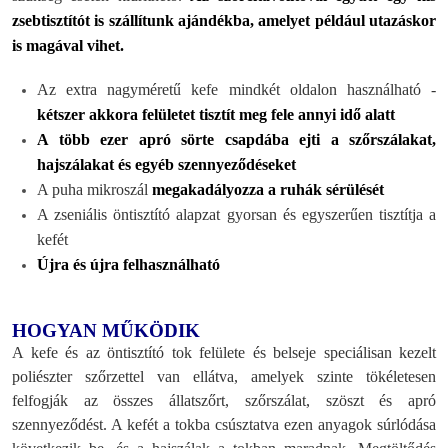
zsebtisztítót is szállítunk ajándékba, amelyet például utazáskor
is magával vihet.
Az extra nagyméretű kefe mindkét oldalon használható -
kétszer akkora felületet tisztít meg fele annyi idő alatt
A több ezer apró sörte csapdába ejti a szőrszálakat,
hajszálakat és egyéb szennyeződéseket
A puha mikroszál
megakadályozza a ruhák sérülését
A zseniális öntisztító alapzat gyorsan és egyszerűen tisztítja a
kefét
Újra és újra felhasználható
HOGYAN MŰKÖDIK
A kefe és az öntisztító tok felülete és belseje speciálisan kezelt
poliészter szőrzettel van ellátva, amelyek szinte tökéletesen
felfogják az összes állatszőrt, szőrszálat, szöszt és apró
szennyeződést. A kefét a tokba csúsztatva ezen anyagok súrlódása