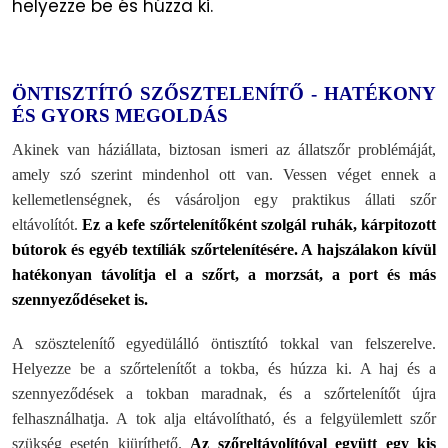
helyezze be és húzza ki.
ÖNTISZTÍTÓ SZŐSZTELENÍTŐ - HATÉKONY
ÉS GYORS MEGOLDÁS
Akinek van háziállata, biztosan ismeri az állatszőr problémáját,
amely szó szerint mindenhol ott van. Vessen véget ennek a
kellemetlenségnek, és vásároljon egy praktikus állati szőr
eltávolítót.
Ez a kefe szőrtelenítőként szolgál ruhák, kárpitozott
bútorok és egyéb textíliák szőrtelenítésére. A hajszálakon kívül
hatékonyan távolítja el a szőrt, a morzsát, a port és más
szennyeződéseket is.
A szösztelenítő egyedülálló öntisztító tokkal van felszerelve.
Helyezze be a szőrtelenítőt a tokba, és húzza ki. A haj és a
szennyeződések a tokban maradnak, és a szőrtelenítőt újra
felhasználhatja. A tok alja eltávolítható, és a felgyülemlett szőr
szükség esetén kiüríthető.
Az szőreltávolítóval együtt egy kis