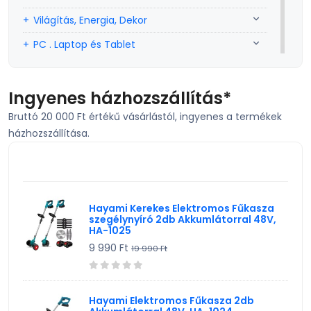
Világítás, Energia, Dekor
PC . Laptop és Tablet
Sport, szabadidő
Szerszám, Barkácsolás
Ingyenes házhozszállítás*
Bruttó 20 000 Ft értékű vásárlástól, ingyenes a termékek
Telefon, Okos eszköz, GPS
házhozszállítása.
TV, Szórakoztató elekt, HiFi
KIEMELT TERMÉK
Egyéb
Hayami Kerekes Elektromos Fűkasza
szegélynyíró 2db Akkumlátorral 48V,
HA-1025
9 990 Ft
19 990 Ft
Hayami Elektromos Fűkasza 2db