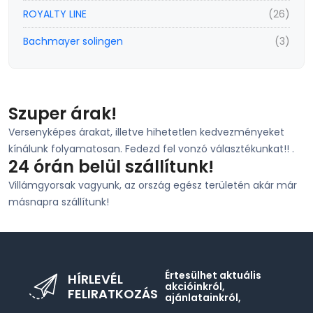
ROYALTY LINE
(26)
Bachmayer solingen
(3)
Szuper árak!
Versenyképes árakat, illetve hihetetlen kedvezményeket
kínálunk folyamatosan. Fedezd fel vonzó választékunkat!! .
24 órán belül szállítunk!
Villámgyorsak vagyunk, az ország egész területén akár már
másnapra szállítunk!
Értesülhet aktuális
HÍRLEVÉL
akcióinkról,
FELIRATKOZÁS
ajánlatainkról,