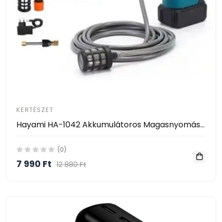
KERTÉSZET
Hayami HA-1042 Akkumulátoros Magasnyomású Mosó – 2 Akkumulátorral, Habosító Tartállyal és Kofferrel
(0)
7 990 Ft
12 880 Ft