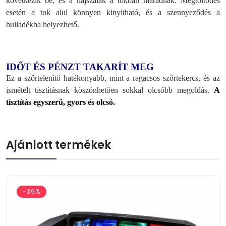
következik be, és a hajszálak a tokban maradnak. Megtöltődés
esetén a tok alul könnyen kinyitható, és a szennyeződés a
hulladékba helyezhető.
IDŐT ÉS PÉNZT TAKARÍT MEG
Ez a szőrtelenítő hatékonyabb, mint a ragacsos szőrtekercs, és az
ismételt tisztításnak köszönhetően sokkal olcsóbb megoldás.
A
tisztítás egyszerű, gyors és olcsó.
Ajánlott termékek
-39%