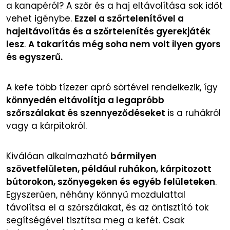
a kanapéról? A szőr és a haj eltávolítása sok időt
vehet igénybe.
Ezzel a szőrtelenítővel a
hajeltávolítás és a szőrtelenítés gyerekjáték
lesz
.
A takarítás még soha nem volt ilyen gyors
és egyszerű.
A kefe több tízezer apró sörtével rendelkezik, így
könnyedén eltávolítja a legapróbb
szőrszálakat és szennyeződéseket
is a ruhákról
vagy a kárpitokról.
Kiválóan alkalmazható
bármilyen
szövetfelületen, például ruhákon, kárpitozott
bútorokon, szőnyegeken és egyéb felületeken
.
Egyszerűen, néhány könnyű mozdulattal
távolítsa el a szőrszálakat, és az öntisztító tok
segítségével tisztítsa meg a kefét. Csak