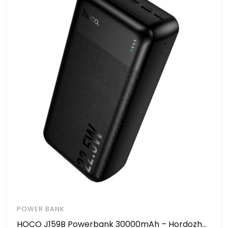
POWER BANK
HOCO J159B Powerbank 30000mAh – Hordozható Gyorstöltő PD/QC Támogatással, 22.5W, 2×USB + Type-C