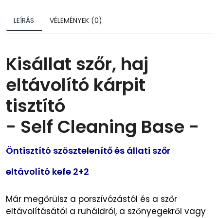
LEÍRÁS
VÉLEMÉNYEK (0)
Kisállat szőr, haj
eltávolító kárpit
tisztító
- Self Cleaning Base -
Öntisztító szösztelenítő és állati szőr
eltávolító kefe 2+2
Már megőrülsz a porszívózástól és a szőr
eltávolításától a ruháidról, a szőnyegekről vagy