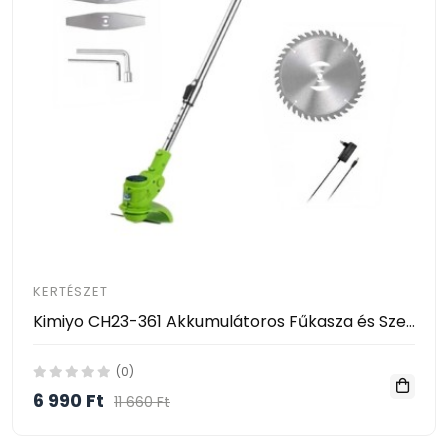
KERTÉSZET
Kimiyo CH23-361 Akkumulátoros Fűkasza és Szegélynyíró 24V – 2 Akkumulátorral
(0)
6 990 Ft
11 660 Ft