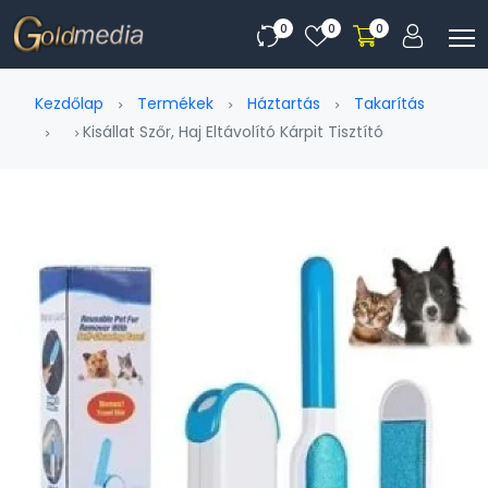
0
0
0
Kezdőlap
Termékek
Háztartás
Takarítás
Kisállat Szőr, Haj Eltávolító Kárpit Tisztító