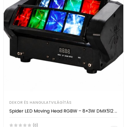
DEKOR ÉS HANGULATVILÁGÍTÁS
Spider LED Moving Head RGBW – 8×3W DMX512 Zenevezérelt LED Színpadi Fény HAYAMI KL25-120
(0)