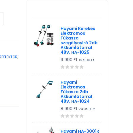
TV, Szórakoztató elekt,
KIEMELT TERMÉK
HiFi
Egyéb
Hayami Kerekes
Elektromos
Fűkasza
szegélynyíró 2db
Akkumlátorral
48V, HA-1025
 REFLEKTOR
,
9 990 Ft
19 990 Ft
Hayami
Elektromos
Fűkasza 2db
Akkumlátorral
48V, HA-1024
8 990 Ft
24 990 Ft
Hayami HA-3001R