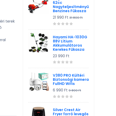
62cc
Nagyteljesítményű
Benzines Fűkasza
21 990 Ft
31 800 Ft
ri terek
ő
Hayami HA-1030G
rral
88V Lítium
Akkumulátoros
Kerekes Fűkasza
23 990 Ft
V380 PRO Kültéri
Biztonsági kamera
FullHD Wifis
6 990 Ft
9 800 Ft
Silver Crest Air
Fryer forró levegős