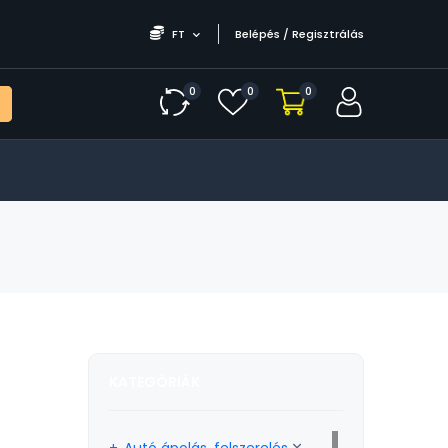
FT
Belépés / Regisztrálás
0
0
0
KATEGÓRIÁK