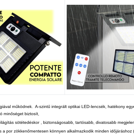
giával működnek. A-szintű integrált optikai LED-lencsék, hatékony egy
ó minőséget biztosít,
lágítás sötétedéskor , biztonságosabb, tartósabb, divatosabb megjele
ő és a por zökkenőmentesen könnyen alkalmazkodik minden időjáráshoz (