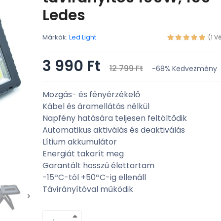
Ledes
Márkák:
Led Light
(1 V
3 990 Ft
12 799 Ft
-68%
Kedvezmény
Mozgás- és fényérzékelő
Kábel és áramellátás nélkül
Napfény hatására teljesen feltöltődik
Automatikus aktiválás és deaktiválás
Lítium akkumulátor
Energiát takarít meg
Garantált hosszú élettartam
-15ºC-tól +50ºC-ig ellenáll
Távirányítóval működik