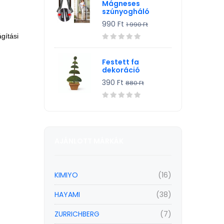
Mágneses
szúnyogháló
990 Ft
1 990 Ft
ágítási
Festett fa
dekoráció
390 Ft
880 Ft
AJÁNLOTT MÁRKÁK
KIMIYO
(16)
HAYAMI
(38)
ZURRICHBERG
(7)