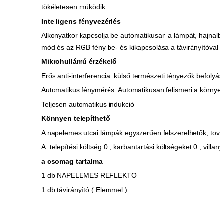
tökéletesen müködik.
Intelligens fényvezérlés
Alkonyatkor kapcsolja be automatikusan a lámpát, hajnalban 
mód és az RGB fény be- és kikapcsolása a távirányítóval
Mikrohullámú érzékelő
Erős anti-interferencia: külső természeti tényezők befolyá
Automatikus fénymérés: Automatikusan felismeri a környezet
Teljesen automatikus indukció
Könnyen telepíthető
A napelemes utcai lámpák egyszerűen felszerelhetők, tová
A telepítési költség 0 , karbantartási költségeket 0 , villa
a csomag tartalma
1 db NAPELEMES REFLEKTO
1 db távirányító ( Elemmel )