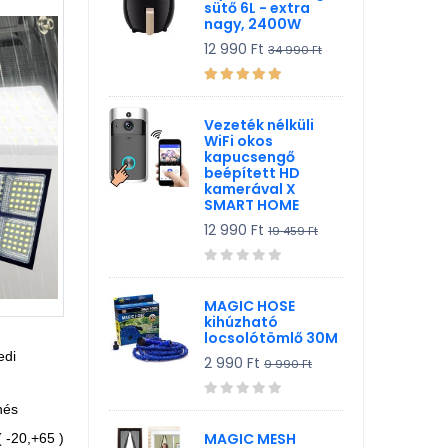
sütő 6L - extra
nagy, 2400W
12 990 Ft
34 990 Ft
Vezeték nélküli
WiFi okos
kapucsengő
beépített HD
kamerával X
SMART HOME
12 990 Ft
19 459 Ft
MAGIC HOSE
kihúzható
locsolótömlő 30M
edi
2 990 Ft
9 990 Ft
nés
MAGIC MESH
 -20,+65 )