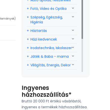
Autó ápolás, felszerelés
Fotó, Video és Optika
Szépség, Egészség,
élemények)
Higénia
Háztartás
Házi kedvencek
Irodatechnika, Iskolaszer
Játék & Baba - mama
Világítás, Energia, Dekor
PC . Laptop és Tablet
Sport, szabadidő
Ingyenes
Szerszám, Barkácsolás
házhozszállítás*
Telefon, Okos eszköz,
Bruttó 20 000 Ft értékű vásárlástól,
GPS
ingyenes a termékek házhozszállítása.