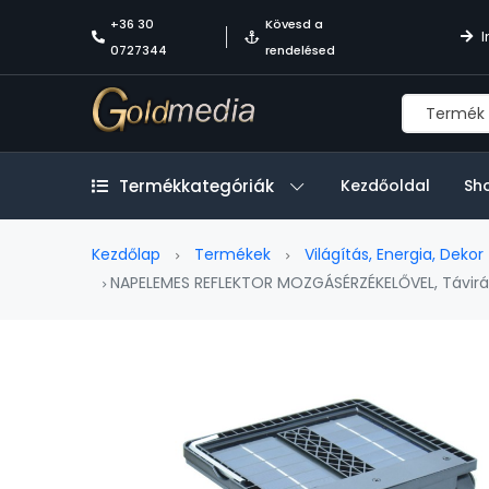
+36 30
Kövesd a
I
0727344
rendelésed
I
Termékkategóriák
Kezdőoldal
Sh
Kezdőlap
Termékek
Világítás, Energia, Dekor
NAPELEMES REFLEKTOR MOZGÁSÉRZÉKELŐVEL, Távirán