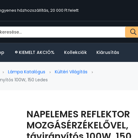
ngyenes házhozszállítás, 20 000 Ft felett
ngyenes házhozszállítás, 20 000 Ft felett
op
KIEMELT AKCIÓ%
Kollekciók
Kiárusítás
Lámpa Katalógus
Kültéri Világítás
yítós 100W, 150 Ledes
NAPELEMES REFLEKTOR
MOZGÁSÉRZÉKELŐVEL,
távirányítós 100W, 150