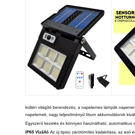
kültéri világító berendezés, a napelemes lámpák napener
napelemek, nagy teljesítményű lítium akkumulátorok kivál
Egyszerű kezelés és könnyen használható, automatikus vi
IP65 Vízálló
Az új tipisú zárótömítés kialakítása, az es