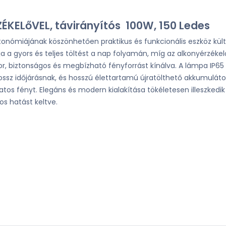
ELőVEL, távirányítós 100W, 150 Ledes
nómiájának köszönhetően praktikus és funkcionális eszköz külté
a a gyors és teljes töltést a nap folyamán, míg az alkonyérzékel
, biztonságos és megbízható fényforrást kínálva. A lámpa IP65
rossz időjárásnak, és hosszú élettartamú újratölthető akkumuláto
atos fényt. Elegáns és modern kialakítása tökéletesen illeszkedik
os hatást keltve.