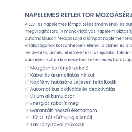
NAPELEMES REFLEKTOR MOZGÁSÉRZÉK
A LED-es napelemes lámpa teljesítményének és auto
megvilágítására. A monokristályos napelem biztosítj
automatikusan felkapcsolja a lámpát naplementekor
vízállóságának köszönhetően ellenáll a víznek és a 
rendelkezik, amely lehetővé teszi az éjszakai folyam
bármilyen kültéri környezetbe, kellemes és barátság
✅ Mozgás- és fényérzékelő
✅ Kábel és áramellátás nélkül
✅ Napfény hatására teljesen feltöltődik
✅ Automatikus aktiválás és deaktiválás
✅ Lítium akkumulátor
✅ Energiát takarít meg
✅ Garantált hosszú élettartam
✅ -15ºC-tól +50ºC-ig ellenáll
✅ Távirányítóval működik